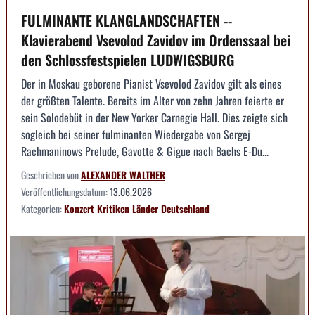
FULMINANTE KLANGLANDSCHAFTEN --
Klavierabend Vsevolod Zavidov im Ordenssaal bei
den Schlossfestspielen LUDWIGSBURG
Der in Moskau geborene Pianist Vsevolod Zavidov gilt als eines
der größten Talente. Bereits im Alter von zehn Jahren feierte er
sein Solodebüt in der New Yorker Carnegie Hall. Dies zeigte sich
sogleich bei seiner fulminanten Wiedergabe von Sergej
Rachmaninows Prelude, Gavotte & Gigue nach Bachs E-Du...
Geschrieben von
ALEXANDER WALTHER
Veröffentlichungsdatum:
13.06.2026
Kategorien:
Konzert
Kritiken
Länder
Deutschland