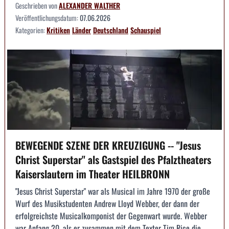
Geschrieben von
ALEXANDER WALTHER
Veröffentlichungsdatum:
07.06.2026
Kategorien:
Kritiken
Länder
Deutschland
Schauspiel
BEWEGENDE SZENE DER KREUZIGUNG -- "Jesus
Christ Superstar" als Gastspiel des Pfalztheaters
Kaiserslautern im Theater HEILBRONN
"Jesus Christ Superstar" war als Musical im Jahre 1970 der große
Wurf des Musikstudenten Andrew Lloyd Webber, der dann der
erfolgreichste Musicalkomponist der Gegenwart wurde. Webber
war Anfang 20, als er zusammen mit dem Texter Tim Rice die