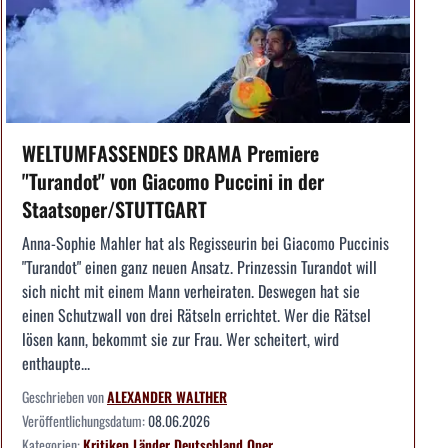
WELTUMFASSENDES DRAMA Premiere
"Turandot" von Giacomo Puccini in der
Staatsoper/STUTTGART
Anna-Sophie Mahler hat als Regisseurin bei Giacomo Puccinis
"Turandot" einen ganz neuen Ansatz. Prinzessin Turandot will
sich nicht mit einem Mann verheiraten. Deswegen hat sie
einen Schutzwall von drei Rätseln errichtet. Wer die Rätsel
lösen kann, bekommt sie zur Frau. Wer scheitert, wird
enthaupte...
Geschrieben von
ALEXANDER WALTHER
Veröffentlichungsdatum:
08.06.2026
Kategorien:
Kritiken
Länder
Deutschland
Oper