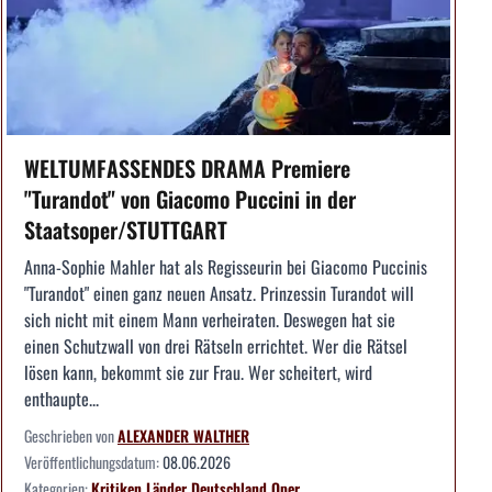
WELTUMFASSENDES DRAMA Premiere
"Turandot" von Giacomo Puccini in der
Staatsoper/STUTTGART
Anna-Sophie Mahler hat als Regisseurin bei Giacomo Puccinis
"Turandot" einen ganz neuen Ansatz. Prinzessin Turandot will
sich nicht mit einem Mann verheiraten. Deswegen hat sie
einen Schutzwall von drei Rätseln errichtet. Wer die Rätsel
lösen kann, bekommt sie zur Frau. Wer scheitert, wird
enthaupte...
Geschrieben von
ALEXANDER WALTHER
Veröffentlichungsdatum:
08.06.2026
Kategorien:
Kritiken
Länder
Deutschland
Oper