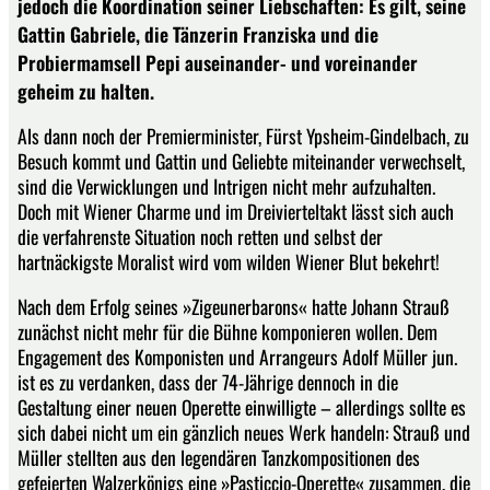
jedoch die Koordination seiner Liebschaften: Es gilt, seine
Gattin Gabriele, die Tänzerin Franziska und die
Probiermamsell Pepi auseinander- und voreinander
geheim zu halten.
Als dann noch der Premierminister, Fürst Ypsheim-Gindelbach, zu
Besuch kommt und Gattin und Geliebte miteinander verwechselt,
sind die Verwicklungen und Intrigen nicht mehr aufzuhalten.
Doch mit Wiener Charme und im Dreivierteltakt lässt sich auch
die verfahrenste Situation noch retten und selbst der
hartnäckigste Moralist wird vom wilden Wiener Blut bekehrt!
Nach dem Erfolg seines »Zigeunerbarons« hatte Johann Strauß
zunächst nicht mehr für die Bühne komponieren wollen. Dem
Engagement des Komponisten und Arrangeurs Adolf Müller jun.
ist es zu verdanken, dass der 74-Jährige dennoch in die
Gestaltung einer neuen Operette einwilligte – allerdings sollte es
sich dabei nicht um ein gänzlich neues Werk handeln: Strauß und
Müller stellten aus den legendären Tanzkompositionen des
gefeierten Walzerkönigs eine »Pasticcio-Operette« zusammen, die