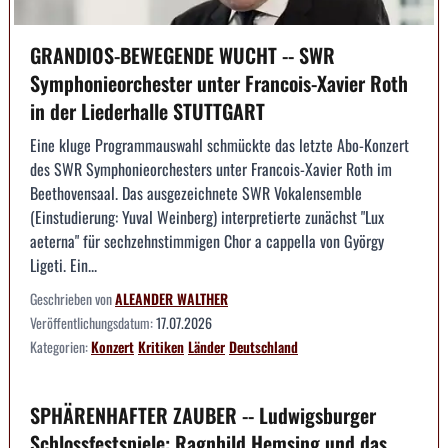
GRANDIOS-BEWEGENDE WUCHT -- SWR
Symphonieorchester unter Francois-Xavier Roth
in der Liederhalle STUTTGART
Eine kluge Programmauswahl schmückte das letzte Abo-Konzert
des SWR Symphonieorchesters unter Francois-Xavier Roth im
Beethovensaal. Das ausgezeichnete SWR Vokalensemble
(Einstudierung: Yuval Weinberg) interpretierte zunächst "Lux
aeterna" für sechzehnstimmigen Chor a cappella von György
Ligeti. Ein...
Geschrieben von
ALEANDER WALTHER
Veröffentlichungsdatum:
17.07.2026
Kategorien:
Konzert
Kritiken
Länder
Deutschland
SPHÄRENHAFTER ZAUBER -- Ludwigsburger
Schlossfestspiele: Ragnhild Hemsing und das