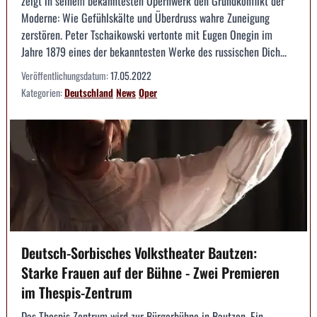
zeigt in seinem bekanntesten Opernwerk den Grundkonflikt der
Moderne: Wie Gefühlskälte und Überdruss wahre Zuneigung
zerstören. Peter Tschaikowski vertonte mit Eugen Onegin im
Jahre 1879 eines der bekanntesten Werke des russischen Dich...
Veröffentlichungsdatum:
17.05.2022
Kategorien:
Deutschland
News
Oper
Deutsch-Sorbisches Volkstheater Bautzen:
Starke Frauen auf der Bühne - Zwei Premieren
im Thespis-Zentrum
Das Thespis Zentrum wird zur Bürgerbühne in Bautzen. Ein