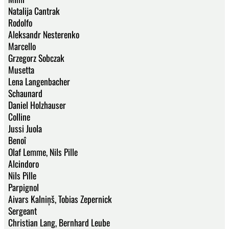
Natalija Cantrak
Rodolfo
Aleksandr Nesterenko
Marcello
Grzegorz Sobczak
Musetta
Lena Langenbacher
Schaunard
Daniel Holzhauser
Colline
Jussi Juola
Benoî
Olaf Lemme, Nils Pille
Alcindoro
Nils Pille
Parpignol
Aivars Kalniņš, Tobias Zepernick
Sergeant
Christian Lang, Bernhard Leube