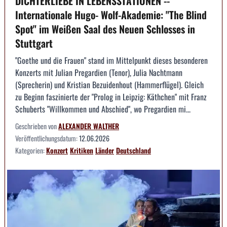
DICHTERLIEBE IN LEBENSSTATIONEN --
Internationale Hugo- Wolf-Akademie: "The Blind
Spot" im Weißen Saal des Neuen Schlosses in
Stuttgart
"Goethe und die Frauen" stand im Mittelpunkt dieses besonderen
Konzerts mit Julian Pregardien (Tenor), Julia Nachtmann
(Sprecherin) und Kristian Bezuidenhout (Hammerflügel). Gleich
zu Beginn faszinierte der "Prolog in Leipzig: Käthchen" mit Franz
Schuberts "Willkommen und Abschied", wo Pregardien mi...
Geschrieben von
ALEXANDER WALTHER
Veröffentlichungsdatum:
12.06.2026
Kategorien:
Konzert
Kritiken
Länder
Deutschland