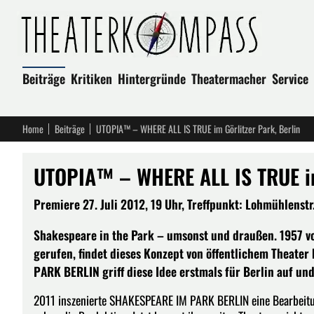
Beiträge
Kritiken
Hintergründe
Theatermacher
Service
Home
Beiträge
UTOPIA™ – WHERE ALL IS TRUE im Görlitzer Park, Berlin
UTOPIA™ – WHERE ALL IS TRUE im 
Premiere 27. Juli 2012, 19 Uhr, Treffpunkt: Lohmühlenstr. 
Shakespeare in the Park – umsonst und draußen. 1957 v
gerufen, findet dieses Konzept von öffentlichem Theate
PARK BERLIN griff diese Idee erstmals für Berlin auf und
2011 inszenierte SHAKESPEARE IM PARK BERLIN eine Bearbeitun