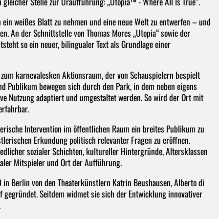
 gleicher Stelle zur Uraufführung: „Utopia™ - Where All Is True“.
ch ein weißes Blatt zu nehmen und eine neue Welt zu entwerfen – und
en. An der Schnittstelle von Thomas Mores „Utopia“ sowie der
teht so ein neuer, bilingualer Text als Grundlage einer
 zum karnevalesken Aktionsraum, der von Schauspielern bespielt
nd Publikum bewegen sich durch den Park, in dem neben eigens
ive Nutzung adaptiert und umgestaltet werden. So wird der Ort mit
rfahrbar.
rische Intervention im öffentlichen Raum ein breites Publikum zu
lerischen Erkundung politisch relevanter Fragen zu eröffnen.
dlicher sozialer Schichten, kultureller Hintergründe, Altersklassen
ler Mitspieler und Ort der Aufführung.
 Berlin von den Theaterkünstlern Katrin Beushausen, Alberto di
f gegründet. Seitdem widmet sie sich der Entwicklung innovativer
.