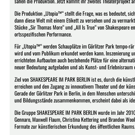
sahen die Produktion. Jetzt kommt ihr zweites Theaterprojekt an
Die Produktion „Utopia™“ stellt die Frage, was es bedeutet, si
dann diese Welt mit einem Etikett zu versehen und zu vermarkt
Stücke „Sir Thomas More“ und „All Is True“ von Shakespeare ents
ortsspezifischen Performance.
Für „Utopia™“ werden Schauplätze im Görlitzer Park tempo-rär
wird und vom Publikum erkundet werden kann. Inszenierung u
errichteten Aufbauten auch bestehende Plätze für eine alternat
neuer Bedeutung aufgeladen und als Kunst- und Erlebnisraum e
Ziel von SHAKESPEARE IM PARK BERLIN ist es, durch die künstle
erreichen und den Zugang zu innovativem Theater und der künst
Gerade der Görlitzer Park in Berlin, in dem Menschen unterschie
und Bildungsstände zusammenkommen, erscheint dabei als idea
Die Gruppe SHAKESPEARE IM PARK BERLIN wurde im Jahr 2010 in
Gennaro, Maxwell Flaum, Christina Kettering und Brandon Wool
Formate zur künstlerischen Erkundung des öffentlichen Raums