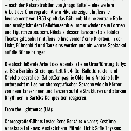
– nach der Rekonstruktion von ‚Imago Suite‘ – eine weitere
Arbeit des Choreografen Alwin Nikolais zeigen. In ‚Tensile
Involvement‘ von 1953 spielt das Bühnenbild eine zentrale Rolle
und ermöglicht dem Ballettensemble, immer wieder neue Formen
und Figuren zu zaubern. Nikolais, dessen Tanzkunst als Totales
Theater gilt, schuf mit ‚Tensile Involvement‘ eine Kreation, in der
Licht, Bühnenbild und Tanz eins werden und ein wahres Spektakel
auf die Bühne bringen.
Die abschließende Arbeit des Abends ist eine Uraufführung Jullys
zu Béla Bartóks Streichquartett Nr. 4. Der Ballettdirektor und
Chefchoreograf der BallettCompagnie Oldenburg Antoine Jully
untersucht mit seiner choreografischen Sprache wie die Körper
von neun Tänzerinnen und Tänzern auf die Strukturen und starken
Rhythmen in Bartóks Komposition reagieren.
From the Lighthouse (UA):
Choreografie/Bühne: Lester René González Álvarez; Kostüme:
Anastasia Lotikova; Musik: Johann Pätzold; Licht: Sofie Thyssen;