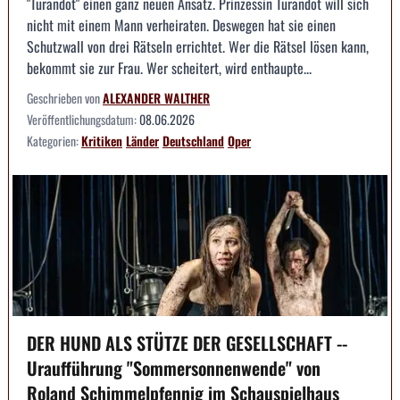
"Turandot" einen ganz neuen Ansatz. Prinzessin Turandot will sich
nicht mit einem Mann verheiraten. Deswegen hat sie einen
Schutzwall von drei Rätseln errichtet. Wer die Rätsel lösen kann,
bekommt sie zur Frau. Wer scheitert, wird enthaupte...
Geschrieben von
ALEXANDER WALTHER
Veröffentlichungsdatum:
08.06.2026
Kategorien:
Kritiken
Länder
Deutschland
Oper
DER HUND ALS STÜTZE DER GESELLSCHAFT --
Uraufführung "Sommersonnenwende" von
Roland Schimmelpfennig im Schauspielhaus