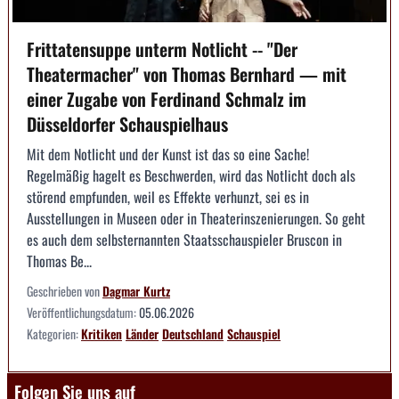
Frittatensuppe unterm Notlicht -- "Der
Theatermacher" von Thomas Bernhard — mit
einer Zugabe von Ferdinand Schmalz im
Düsseldorfer Schauspielhaus
Mit dem Notlicht und der Kunst ist das so eine Sache!
Regelmäßig hagelt es Beschwerden, wird das Notlicht doch als
störend empfunden, weil es Effekte verhunzt, sei es in
Ausstellungen in Museen oder in Theaterinszenierungen. So geht
es auch dem selbsternannten Staatsschauspieler Bruscon in
Thomas Be...
Geschrieben von
Dagmar Kurtz
Veröffentlichungsdatum:
05.06.2026
Kategorien:
Kritiken
Länder
Deutschland
Schauspiel
Folgen Sie uns auf