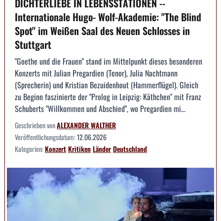
DICHTERLIEBE IN LEBENSSTATIONEN --
Internationale Hugo- Wolf-Akademie: "The Blind
Spot" im Weißen Saal des Neuen Schlosses in
Stuttgart
"Goethe und die Frauen" stand im Mittelpunkt dieses besonderen
Konzerts mit Julian Pregardien (Tenor), Julia Nachtmann
(Sprecherin) und Kristian Bezuidenhout (Hammerflügel). Gleich
zu Beginn faszinierte der "Prolog in Leipzig: Käthchen" mit Franz
Schuberts "Willkommen und Abschied", wo Pregardien mi...
Geschrieben von
ALEXANDER WALTHER
Veröffentlichungsdatum:
12.06.2026
Kategorien:
Konzert
Kritiken
Länder
Deutschland