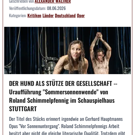
Geschrieben von
ALEXANDER WALTHER
Veröffentlichungsdatum:
08.06.2026
Kategorien:
Kritiken
Länder
Deutschland
Oper
DER HUND ALS STÜTZE DER GESELLSCHAFT --
Uraufführung "Sommersonnenwende" von
Roland Schimmelpfennig im Schauspielhaus
STUTTGART
Der Titel des Stücks erinnert irgendwie an Gerhard Hauptmanns
Opus "Vor Sonnenuntergang". Roland Schimmelpfennigs Arbeit
besitzt aber nicht die gleiche literarische Qualität. Trotzdem gibt