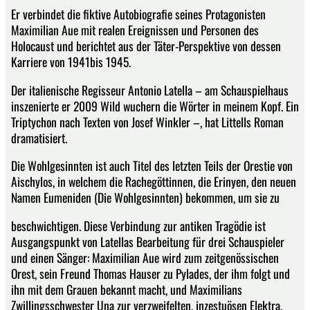
Er verbindet die fiktive Autobiografie seines Protagonisten
Maximilian Aue mit realen Ereignissen und Personen des
Holocaust und berichtet aus der Täter-Perspektive von dessen
Karriere von 1941bis 1945.
Der italienische Regisseur Antonio Latella – am Schauspielhaus
inszenierte er 2009 Wild wuchern die Wörter in meinem Kopf. Ein
Triptychon nach Texten von Josef Winkler –, hat Littells Roman
dramatisiert.
Die Wohlgesinnten ist auch Titel des letzten Teils der Orestie von
Aischylos, in welchem die Rachegöttinnen, die Erinyen, den neuen
Namen Eumeniden (Die Wohlgesinnten) bekommen, um sie zu
beschwichtigen. Diese Verbindung zur antiken Tragödie ist
Ausgangspunkt von Latellas Bearbeitung für drei Schauspieler
und einen Sänger: Maximilian Aue wird zum zeitgenössischen
Orest, sein Freund Thomas Hauser zu Pylades, der ihm folgt und
ihn mit dem Grauen bekannt macht, und Maximilians
Zwillingsschwester Una zur verzweifelten, inzestuösen Elektra.