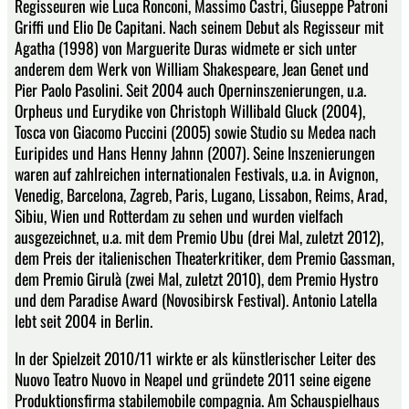
Regisseuren wie Luca Ronconi, Massimo Castri, Giuseppe Patroni
Griffi und Elio De Capitani. Nach seinem Debut als Regisseur mit
Agatha (1998) von Marguerite Duras widmete er sich unter
anderem dem Werk von William Shakespeare, Jean Genet und
Pier Paolo Pasolini. Seit 2004 auch Operninszenierungen, u.a.
Orpheus und Eurydike von Christoph Willibald Gluck (2004),
Tosca von Giacomo Puccini (2005) sowie Studio su Medea nach
Euripides und Hans Henny Jahnn (2007). Seine Inszenierungen
waren auf zahlreichen internationalen Festivals, u.a. in Avignon,
Venedig, Barcelona, Zagreb, Paris, Lugano, Lissabon, Reims, Arad,
Sibiu, Wien und Rotterdam zu sehen und wurden vielfach
ausgezeichnet, u.a. mit dem Premio Ubu (drei Mal, zuletzt 2012),
dem Preis der italienischen Theaterkritiker, dem Premio Gassman,
dem Premio Girulà (zwei Mal, zuletzt 2010), dem Premio Hystro
und dem Paradise Award (Novosibirsk Festival). Antonio Latella
lebt seit 2004 in Berlin.
In der Spielzeit 2010/11 wirkte er als künstlerischer Leiter des
Nuovo Teatro Nuovo in Neapel und gründete 2011 seine eigene
Produktionsfirma stabilemobile compagnia. Am Schauspielhaus