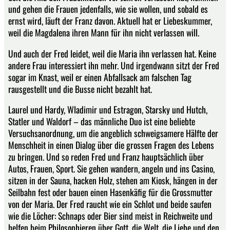
und gehen die Frauen jedenfalls, wie sie wollen, und sobald es
ernst wird, läuft der Franz davon. Aktuell hat er Liebeskummer,
weil die Magdalena ihren Mann für ihn nicht verlassen will.
Und auch der Fred leidet, weil die Maria ihn verlassen hat. Keine
andere Frau interessiert ihn mehr. Und irgendwann sitzt der Fred
sogar im Knast, weil er einen Abfallsack am falschen Tag
rausgestellt und die Busse nicht bezahlt hat.
Laurel und Hardy, Wladimir und Estragon, Starsky und Hutch,
Statler und Waldorf – das männliche Duo ist eine beliebte
Versuchsanordnung, um die angeblich schweigsamere Hälfte der
Menschheit in einen Dialog über die grossen Fragen des Lebens
zu bringen. Und so reden Fred und Franz hauptsächlich über
Autos, Frauen, Sport. Sie gehen wandern, angeln und ins Casino,
sitzen in der Sauna, hacken Holz, stehen am Kiosk, hängen in der
Seilbahn fest oder bauen einen Hasenkäfig für die Grossmutter
von der Maria. Der Fred raucht wie ein Schlot und beide saufen
wie die Löcher: Schnaps oder Bier sind meist in Reichweite und
helfen beim Philosophieren über Gott, die Welt, die Liebe und den