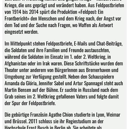
Kriege, die uns geprägt und verändert haben. Aus Feldpostbriefen
von 1914 bis 2014 spürt die Produktion «Feldpost: Ein
Frontbericht» den Menschen und dem Krieg nach, der Angst vor
dem Tod und der Suche nach Fragen, wo Waffen als Antwort
eingesetzt werden.
Im Mittelpunkt stehen Feldpostbriefe, E-Mails und Chat-Beiträge,
die Soldaten und ihre Familien und Freunde austauschten,
während die Soldaten im Einsatz im 1. oder 2. Weltkrieg, in
Afghanistan oder im Irak waren. Diese Schriftstücke wurden dem
Theater unter anderem von BürgerInnen aus Bremerhaven und
Umgebung zur Verfügung gestellt. Neben den Schauspielern
Amanda da Glória, Jennifer Sabel und Artur Spannagel steht auch
Martin Bensen auf der Bühne. Er suchte in Russland nach dem
Grab seines im 2. Weltkrieg gefallenen Vaters und folgte damit
der Spur der Feldpostbriefe.
Die gebürtige Französin Agathe Chion studierte in Lyon, Weimar
und Brüssel. 2011 schloss sie ihr Regiestudium an der
Hochschule Ernst Busch in Berlin ab. Sie arbeitete als