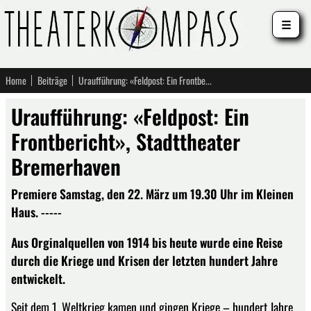
☰
Home
Beiträge
Uraufführung: «Feldpost: Ein Frontbericht», Stadttheater Bremerhaven
Uraufführung: «Feldpost: Ein
Frontbericht», Stadttheater
Bremerhaven
Premiere Samstag, den 22. März um 19.30 Uhr im Kleinen
Haus. -----
Aus Orginalquellen von 1914 bis heute wurde eine Reise
durch die Kriege und Krisen der letzten hundert Jahre
entwickelt.
Seit dem 1. Weltkrieg kamen und gingen Kriege – hundert Jahre