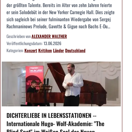
der größten Talente. Bereits im Alter von zehn Jahren feierte
er sein Solodebüt in der New Yorker Carnegie Hall. Dies zeigte
sich sogleich bei seiner fulminanten Wiedergabe von Sergej
Rachmaninows Prelude, Gavotte & Gigue nach Bachs E-Du...
Geschrieben von
ALEXANDER WALTHER
Veröffentlichungsdatum:
13.06.2026
Kategorien:
Konzert
Kritiken
Länder
Deutschland
DICHTERLIEBE IN LEBENSSTATIONEN --
Internationale Hugo- Wolf-Akademie: "The
Blind Spot" im Weißen Saal des Neuen