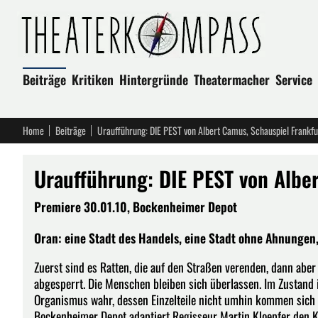
Beiträge
Kritiken
Hintergründe
Theatermacher
Service
Home
Beiträge
Uraufführung: DIE PEST von Albert Camus, Schauspiel Frankfu
Uraufführung: DIE PEST von Albe
Premiere 30.01.10, Bockenheimer Depot
Oran: eine Stadt des Handels, eine Stadt ohne Ahnungen, e
Zuerst sind es Ratten, die auf den Straßen verenden, dann aber
abgesperrt. Die Menschen bleiben sich überlassen. Im Zustand 
Organismus wahr, dessen Einzelteile nicht umhin kommen sich z
Bockenheimer Depot adaptiert Regisseur Martin Kloepfer den Kl