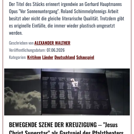
Der Titel des Stücks erinnert irgendwie an Gerhard Hauptmanns
Opus "Vor Sonnenuntergang". Roland Schimmelpfennigs Arbeit
besitzt aber nicht die gleiche literarische Qualität. Trotzdem gibt
es originelle Einfälle, die immer wieder plastisch umgesetzt
werden.
Geschrieben von
ALEXANDER WALTHER
Veröffentlichungsdatum:
07.06.2026
Kategorien:
Kritiken
Länder
Deutschland
Schauspiel
BEWEGENDE SZENE DER KREUZIGUNG -- "Jesus
Christ Superstar" als Gastspiel des Pfalztheaters