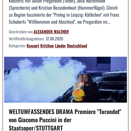
Konzerts mit Julian Pregardien (Tenor), Julia Nachtmann
(Sprecherin) und Kristian Bezuidenhout (Hammerflügel). Gleich
zu Beginn faszinierte der "Prolog in Leipzig: Käthchen" mit Franz
Schuberts "Willkommen und Abschied", wo Pregardien mi...
Geschrieben von
ALEXANDER WALTHER
Veröffentlichungsdatum:
12.06.2026
Kategorien:
Konzert
Kritiken
Länder
Deutschland
WELTUMFASSENDES DRAMA Premiere "Turandot"
von Giacomo Puccini in der
Staatsoper/STUTTGART