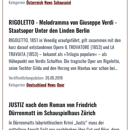
Kategorien:
Österreich
News
Schauspiel
RIGOLETTO - Melodramma von Giuseppe Verdi -
Staatsoper Unter den Linden Berlin
RIGOLETTO, 1851 in Venedig uraufgeführt, gilt zusammen mit den
kurz darauf entstandenen Opern IL TROVATORE (1853) und LA
TRAVIATA (1853) – bekannt als »Trilogia popolare« – als
Höhepunkt von Verdis Schaffen. Die tragische Oper um Rigoletto,
seine Tochter Gilda und den Herzog von Mantua war schon bei...
Veröffentlichungsdatum:
26.05.2019
Kategorien:
Deutschland
News
Oper
JUSTIZ nach dem Roman von Friedrich
Dürrenmatt im Schauspielhaus Zürich
In Dürrenmatts labyrinthischem Krimi „Justiz“ muss der
mittellose Anwalt Spät neu nachdenken über Gut und Böse, denn