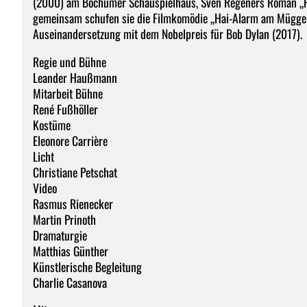
(2000) am Bochumer Schauspielhaus, Sven Regeners Roman „
gemeinsam schufen sie die Filmkomödie „Hai-Alarm am Müggels
Auseinandersetzung mit dem Nobelpreis für Bob Dylan (2017).
Regie und Bühne
Leander Haußmann
Mitarbeit Bühne
René Fußhöller
Kostüme
Eleonore Carrière
Licht
Christiane Petschat
Video
Rasmus Rienecker
Martin Prinoth
Dramaturgie
Matthias Günther
Künstlerische Begleitung
Charlie Casanova