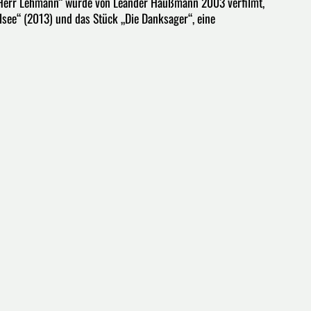
Herr Lehmann“ wurde von Leander Haußmann 2003 verfilmt,
ee“ (2013) und das Stück „Die Danksager“, eine