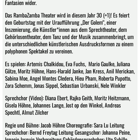
Fantasien wider.
Das RambaZamba Theater wird in diesem Jahr 30 (+1)! Es feiert
den Geburtstag mit der Uraufführung „Der Golem“, einer
Inszenierung, die Künstler*innen aus dem Sprechtheater, dem
Gehörlosentheater, dem Tanz und der Musik zusammenbringt, um
die unterschiedlichen künstlerischen Ausdrucksformen zu einem
polyphonen Spektakel zu vereinen.
Es spielen: Artemis Chalkidou, Eva Fuchs, Mario Gaulke, Juliana
Götze, Moritz Höhne, Hans-Harald Janke, Jan Kress, Anil Merickan,
Sabina Moe, Angel Montes Cledera, Hieu Pham, Roberta Pupotto,
Zora Schemm, Jonas Sippel, Sebastian Urbanski, Nele Winkler
Sprechchor (Video): Diana Ebert, Rajko Geith, Moritz Heitzmann,
Gisela Höhne, Johannes Lange, Jost op den Winkel, Andreas
Spechtl, Almut Zilcher
Regie und Bühne: Jacob Höhne Choreografie: Sara Lu Leitung
Sprechchor: Bernd Freytag Leitung Gesangschor: Johanna Peine,
Ignacio Jarquin Vorbereitung Gebärdensprachchor: Ute Sybille