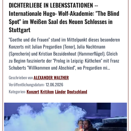
DICHTERLIEBE IN LEBENSSTATIONEN --
Internationale Hugo- Wolf-Akademie: "The Blind
Spot" im Weißen Saal des Neuen Schlosses in
Stuttgart
"Goethe und die Frauen" stand im Mittelpunkt dieses besonderen
Konzerts mit Julian Pregardien (Tenor), Julia Nachtmann
(Sprecherin) und Kristian Bezuidenhout (Hammerflügel). Gleich
zu Beginn faszinierte der "Prolog in Leipzig: Käthchen" mit Franz
Schuberts "Willkommen und Abschied", wo Pregardien mi...
Geschrieben von
ALEXANDER WALTHER
Veröffentlichungsdatum:
12.06.2026
Kategorien:
Konzert
Kritiken
Länder
Deutschland