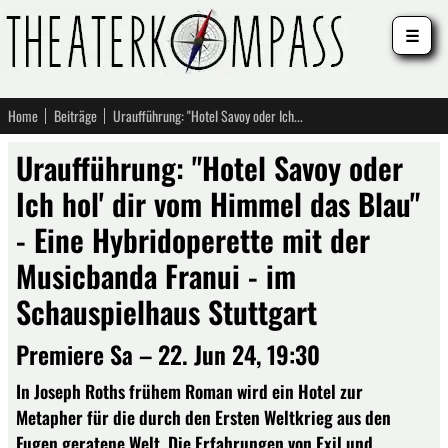
☰
Home
Beiträge
Uraufführung: "Hotel Savoy oder Ich hol' dir vom Himmel das Blau" - Eine Hybridoperette mit der Musicbanda Franui - im Schauspielhaus Stuttgart
Uraufführung: "Hotel Savoy oder
Ich hol' dir vom Himmel das Blau"
- Eine Hybridoperette mit der
Musicbanda Franui - im
Schauspielhaus Stuttgart
Premiere Sa – 22. Jun 24, 19:30
In Joseph Roths frühem Roman wird ein Hotel zur
Metapher für die durch den Ersten Weltkrieg aus den
Fugen geratene Welt. Die Erfahrungen von Exil und