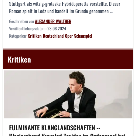
Stuttgart als witzig-groteske Hybridoperette vorstellte. Dieser
Roman spielt in Lodz und handelt im Grunde genommen ...
Geschrieben von
ALEXANDER WALTHER
Veröffentlichungsdatum:
23.06.2024
Kategorien:
Kritiken
Deutschland
Oper
Schauspiel
Kritiken
FULMINANTE KLANGLANDSCHAFTEN --
Klavierabend Vsevolod Zavidov im Ordenssaal bei