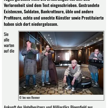
Verlorenheit sind dem Text eingeschrieben. Gestrandete
Existenzen, Soldaten, Bankrotteure, üble und andere
Profiteure, echte und unechte Künstler sowie Prostituierte
haben sich dort niedergelassen.
Sie
alle
warten
auf die
© Ivo von Renner
Ankunft des Hotelbesitzers und Milliardärs Bloomfield aus