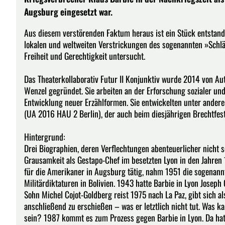
Augsburg eingesetzt war.
Aus diesem verstörenden Faktum heraus ist ein Stück entstande
lokalen und weltweiten Verstrickungen des sogenannten »Schlä
Freiheit und Gerechtigkeit untersucht.
Das Theaterkollaborativ Futur II Konjunktiv wurde 2014 von 
Wenzel gegründet. Sie arbeiten an der Erforschung sozialer un
Entwicklung neuer Erzählformen. Sie entwickelten unter ande
(UA 2016 HAU 2 Berlin), der auch beim diesjährigen Brechtfesti
Hintergrund:
Drei Biographien, deren Verflechtungen abenteuerlicher nicht 
Grausamkeit als Gestapo-Chef im besetzten Lyon in den Jahren
für die Amerikaner in Augsburg tätig, nahm 1951 die sogenannt
Militärdiktaturen in Bolivien. 1943 hatte Barbie in Lyon Josep
Sohn Michel Cojot-Goldberg reist 1975 nach La Paz, gibt sich al
anschließend zu erschießen – was er letztlich nicht tut. Was k
sein? 1987 kommt es zum Prozess gegen Barbie in Lyon. Da hat