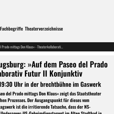
Fachbegriffe
Theaterverzeichnisse
Uraufführung am Staatstheater Augsburg: »Auf dem Paseo del Prado mittags Don Klaus« - Theaterkollaborativ Futur II Konjunktiv
ugsburg: »Auf dem Paseo del Prado
borativ Futur II Konjunktiv
19:30 Uhr in der brechtbühne im Gaswerk
o del Prado mittags Don Klaus« zeigt das Staatstheater
chen Prozesses. Der Ausgangspunkt für dieses vom
agswerk ist die irritierende Tatsache, dass der NS-
s Undercover-US-Geheimdienstagent im Alten Stadtbad in