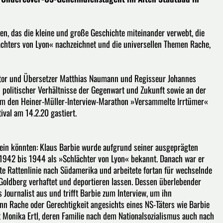
n, das die kleine und große Geschichte miteinander verwebt, die
chters von Lyon« nachzeichnet und die universellen Themen Rache,
Autor und Übersetzer Matthias Naumann und Regisseur Johannes
d politischer Verhältnisse der Gegenwart und Zukunft sowie an der
rem den Heiner-Müller-Interview-Marathon »Versammelte Irrtümer«
val am 14.2.20 gastiert.
sein könnten: Klaus Barbie wurde aufgrund seiner ausgeprägten
 1942 bis 1944 als »Schlächter von Lyon« bekannt. Danach war er
e Rattenlinie nach Südamerika und arbeitete fortan für wechselnde
h Goldberg verhaftet und deportieren lassen. Dessen überlebender
s Journalist aus und trifft Barbie zum Interview, um ihn
ann Rache oder Gerechtigkeit angesichts eines NS-Täters wie Barbie
 Monika Ertl, deren Familie nach dem Nationalsozialismus auch nach