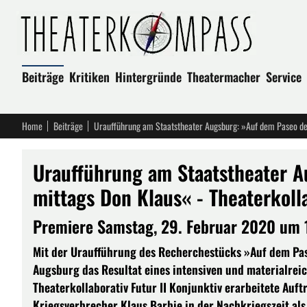
Beiträge
Kritiken
Hintergründe
Theatermacher
Service
Home
Beiträge
Uraufführung am Staatstheater A
mittags Don Klaus« - Theaterkolla
Premiere Samstag, 29. Februar 2020 um 
Mit der Uraufführung des Recherchestücks »Auf dem Pase
Augsburg das Resultat eines intensiven und materialrei
Theaterkollaborativ Futur II Konjunktiv erarbeitete Auftr
Kriegsverbrecher Klaus Barbie in der Nachkriegszeit al