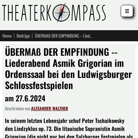
☰
Home
Beiträge
ÜBERMAß DER EMPFINDUNG -- Liederabend Asmik Grigorian im Ordenssaal bei den Ludwigsburger Schlossfestspielen
ÜBERMAß DER EMPFINDUNG --
Liederabend Asmik Grigorian im
Ordenssaal bei den Ludwigsburger
Schlossfestspielen
am 27.6.2024
Geschrieben von
ALEXANDER WALTHER
In seinem letzten Lebensjahr schuf Peter Tschaikowsky
den Liedzyklus op. 73. Die litauische Sopranistin Asmik
Grigorian (die nicht nur bei den Salzburger Festspielen als