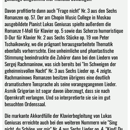
Davon profitierte dann auch "Frage nicht" Nr. 3 aus den Sechs
Romanzen op. 57. Der am Chopin Music College in Moskau
ausgebildete Pianist Lukas Geniusas spielte außerdem die
Romanze f-Moll für Klavier op. 5 sowie das Scherzo humoristique
D-Dur für Klavier Nr. 2 aus Sechs Stücke op. 19 von Peter
Tschaikowsky, wo die prägnant herausgearbeitete Thematik
ebenfalls vorherrschte. Eine unheimliche und phantastische
Stimmung beeindruckte die Zuhörer dann bei den Liedern von
Sergej Rachmaninow, was sich bereits bei "Im Schweigen der
geheimnisvollen Nacht" Nr. 3 aus Sechs Lieder op. 4 zeigte.
Rachmaninows Romanzen besitzen übrigens eine deutlich
dramatischere Tonsprache als seine vorangegangenen Lieder.
Asmik Grigorian ist sogar davon überzeugt, dass sie nach
Opernkraft verlangen. Und so interpretierte sie sie im gut
besuchten Ordenssaal.
Die markante Akkordfülle der Klavierbegleitung von Lukas
Geniusas erreichte auch bei den weiteren Nummern wie "Sing
nicht, du Schöne, vor mir" Nr. 4 aus Sechs Lieder op. 4, "Kind! Du