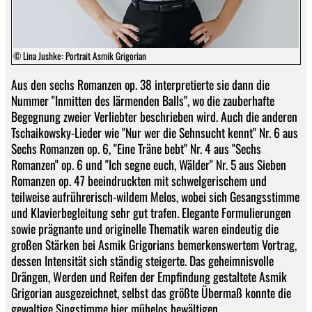
© Lina Jushke: Portrait Asmik Grigorian
Aus den sechs Romanzen op. 38 interpretierte sie dann die
Nummer "Inmitten des lärmenden Balls", wo die zauberhafte
Begegnung zweier Verliebter beschrieben wird. Auch die anderen
Tschaikowsky-Lieder wie "Nur wer die Sehnsucht kennt" Nr. 6 aus
Sechs Romanzen op. 6, "Eine Träne bebt" Nr. 4 aus "Sechs
Romanzen" op. 6 und "Ich segne euch, Wälder" Nr. 5 aus Sieben
Romanzen op. 47 beeindruckten mit schwelgerischem und
teilweise aufrührerisch-wildem Melos, wobei sich Gesangsstimme
und Klavierbegleitung sehr gut trafen. Elegante Formulierungen
sowie prägnante und originelle Thematik waren eindeutig die
großen Stärken bei Asmik Grigorians bemerkenswertem Vortrag,
dessen Intensität sich ständig steigerte. Das geheimnisvolle
Drängen, Werden und Reifen der Empfindung gestaltete Asmik
Grigorian ausgezeichnet, selbst das größte Übermaß konnte die
gewaltige Singstimme hier mühelos bewältigen.