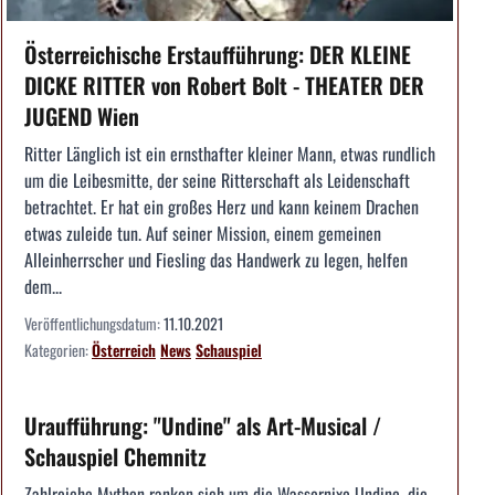
Österreichische Erstaufführung: DER KLEINE
DICKE RITTER von Robert Bolt - THEATER DER
JUGEND Wien
Ritter Länglich ist ein ernsthafter kleiner Mann, etwas rundlich
um die Leibesmitte, der seine Ritterschaft als Leidenschaft
betrachtet. Er hat ein großes Herz und kann keinem Drachen
etwas zuleide tun. Auf seiner Mission, einem gemeinen
Alleinherrscher und Fiesling das Handwerk zu legen, helfen
dem...
Veröffentlichungsdatum:
11.10.2021
Kategorien:
Österreich
News
Schauspiel
Uraufführung: "Undine" als Art-Musical /
Schauspiel Chemnitz
Zahlreiche Mythen ranken sich um die Wassernixe Undine, die