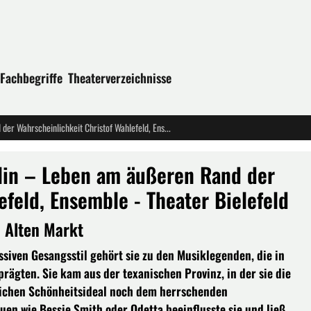
Fachbegriffe
Theaterverzeichnisse
Uraufführung: Cry Baby Janis Joplin – Leben am äußeren Rand der Wahrscheinlichkeit Christof Wahlefeld, Ensemble - Theater Bielefeld
plin – Leben am äußeren Rand der
efeld, Ensemble - Theater Bielefeld
m Alten Markt
iven Gesangsstil gehört sie zu den Musiklegenden, die in
ägten. Sie kam aus der texanischen Provinz, in der sie die
lichen Schönheitsideal noch dem herrschenden
en wie Bessie Smith oder Odetta beeinflusste sie und ließ