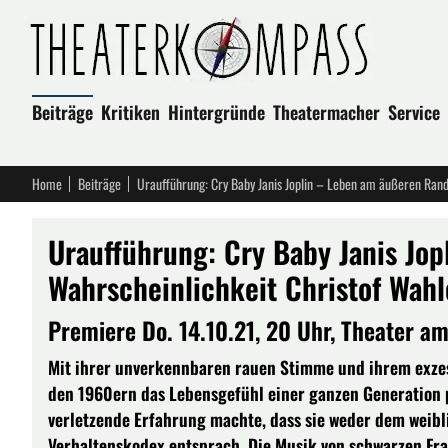
Beiträge
Kritiken
Hintergründe
Theatermacher
Service
Home
Beiträge
Uraufführung: Cry Baby Janis Jo
Wahrscheinlichkeit Christof Wahl
Premiere Do. 14.10.21, 20 Uhr, Theater a
Mit ihrer unverkennbaren rauen Stimme und ihrem exzess
den 1960ern das Lebensgefühl einer ganzen Generation pr
verletzende Erfahrung machte, dass sie weder dem weib
Verhaltenskodex entsprach. Die Musik von schwarzen Frau