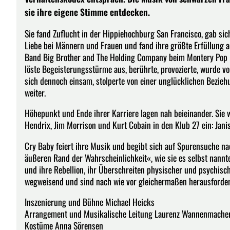
sie ihre eigene Stimme entdecken.
Sie fand Zuflucht in der Hippiehochburg San Francisco, gab si
Liebe bei Männern und Frauen und fand ihre größte Erfüllung au
Band Big Brother and The Holding Company beim Montery Pop Fe
löste Begeisterungsstürme aus, berührte, provozierte, wurde von
sich dennoch einsam, stolperte von einer unglücklichen Bezie
weiter.
Höhepunkt und Ende ihrer Karriere lagen nah beieinander. Sie w
Hendrix, Jim Morrison und Kurt Cobain in den Klub 27 ein: Janis
Cry Baby feiert ihre Musik und begibt sich auf Spurensuche 
äußeren Rand der Wahrscheinlichkeit«, wie sie es selbst nannte
und ihre Rebellion, ihr Überschreiten physischer und psychis
wegweisend und sind nach wie vor gleichermaßen herausforde
Inszenierung und Bühne Michael Heicks
Arrangement und Musikalische Leitung Laurenz Wannenmache
Kostüme Anna Sörensen