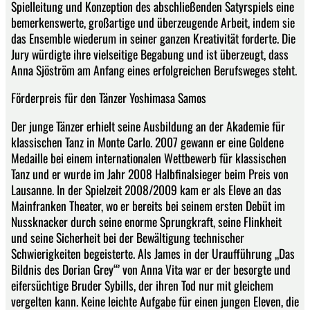
Spielleitung und Konzeption des abschließenden Satyrspiels eine
bemerkenswerte, großartige und überzeugende Arbeit, indem sie
das Ensemble wiederum in seiner ganzen Kreativität forderte. Die
Jury würdigte ihre vielseitige Begabung und ist überzeugt, dass
Anna Sjöström am Anfang eines erfolgreichen Berufsweges steht.
Förderpreis für den Tänzer Yoshimasa Samos
Der junge Tänzer erhielt seine Ausbildung an der Akademie für
klassischen Tanz in Monte Carlo. 2007 gewann er eine Goldene
Medaille bei einem internationalen Wettbewerb für klassischen
Tanz und er wurde im Jahr 2008 Halbfinalsieger beim Preis von
Lausanne. In der Spielzeit 2008/2009 kam er als Eleve an das
Mainfranken Theater, wo er bereits bei seinem ersten Debüt im
Nussknacker durch seine enorme Sprungkraft, seine Flinkheit
und seine Sicherheit bei der Bewältigung technischer
Schwierigkeiten begeisterte. Als James in der Uraufführung „Das
Bildnis des Dorian Grey“’ von Anna Vita war er der besorgte und
eifersüchtige Bruder Sybills, der ihren Tod nur mit gleichem
vergelten kann. Keine leichte Aufgabe für einen jungen Eleven, die