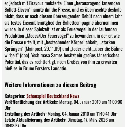
er jedoch mit Bravour meisterte. Einen „herausragend tanzenden
Ballett-Eleven“ nannte ihn die Presse, und es überraschte deshalb
nicht, dass er nach diesem überzeugenden Debüt nach einem Jahr
als festes Ensemblemitglied der Ballettcompagnie übernommen
wurde. In dieser Spielzeit ist er als Feuervogel in der laufenden
Produktion „Medea/Der Feuervogel“ zu bewundern, in der er, wie
die Presse urteilt, mit „bestechender Körperlichkeit,… starken
Sprüngen“ (Mainpost, 29.11.09) und „federleicht …über die Bühne
wirbelt“ (dpa). Yoshimasa Samos besitzt ein großes tänzerisches
Potential, das es rechtfertigt, noch Großes von ihm zu erwarten
hieß es in Bruno Forsters Laudatio.
Weitere Informationen zu diesem Beitrag
Kategorien:
Schauspiel
Deutschland
News
Veröffentlichung des Artikels:
Montag, 04. Januar 2010 um 11:09:06
Uhr
Erstellung des Artikels:
Montag, 04. Januar 2010 um 11:10:41 Uhr
Letzte Aktualisierung des Artikels:
Dienstag, 17. März 2026 um
00:08:57 Uhr