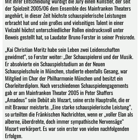
Mit ihrer Entscheidung würdigt die Jury einen Künstler, der seit
der Spielzeit 2005/06 dem Ensemble des Mainfranken Theaters
angehört, in dieser Zeit höchste schauspielerische Leistungen
erbracht hat und sein großes und vielseitiges Talent in einer
Vielzahl höchst unterschiedlicher Rollen eindrucksvoll unter
Beweis gestellt hat, so Laudator Bruno Forster in seiner Preisrede.
„Kai Christian Moritz habe sein Leben zwei Leidenschaften
gewidmet“, so Forster weiter: „Der Schauspielerei und der Musik.
Er absolvierte ein Schauspielstudium an der Neuen
Schauspielschule in München, studierte ebenfalls Gesang, war
Mitglied im Chor der Philharmonie München und besitzt ein
Chorleiterdiplom. Nach verschiedenen Schauspielengagements
gab er am Mainfranken Theater 2005 in Peter Shaffers
„Amadeus“ sein Debüt als Mozart, seine erste Hauptrolle, die er
mit Bravour meisterte. „Eine starke schauspielerische Leistung“,
so urteilten die Fränkischen Nachrichten, wenn er „voller Elan als
alberne, überdrehte, doch immer sympathische Nervensäge“
Mozart verkörpert. Es war sein erster von vielen nachfolgenden
Erfolgen.