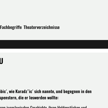
Fachbegriffe
Theaterverzeichnisse
U
bic´, wie Karadzˇic´ sich nannte, und begegnen in den
spenstern, die er loswerden wollte:
gen jugoslawischer Geschichte, ihren Heldenstücken und