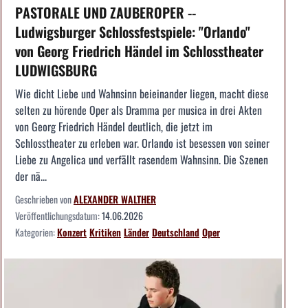
PASTORALE UND ZAUBEROPER --
Ludwigsburger Schlossfestspiele: "Orlando"
von Georg Friedrich Händel im Schlosstheater
LUDWIGSBURG
Wie dicht Liebe und Wahnsinn beieinander liegen, macht diese
selten zu hörende Oper als Dramma per musica in drei Akten
von Georg Friedrich Händel deutlich, die jetzt im
Schlosstheater zu erleben war. Orlando ist besessen von seiner
Liebe zu Angelica und verfällt rasendem Wahnsinn. Die Szenen
der nä...
Geschrieben von
ALEXANDER WALTHER
Veröffentlichungsdatum:
14.06.2026
Kategorien:
Konzert
Kritiken
Länder
Deutschland
Oper