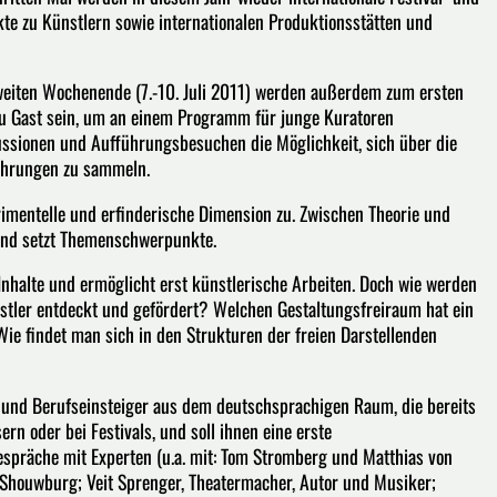
kte zu Künstlern sowie internationalen Produktionsstätten und
 zweiten Wochenende (7.-10. Juli 2011) werden außerdem zum ersten
zu Gast sein, um an einem Programm für junge Kuratoren
sionen und Aufführungsbesuchen die Möglichkeit, sich über die
fahrungen zu sammeln.
entelle und erfinderische Dimension zu. Zwischen Theorie und
f und setzt Themenschwerpunkte.
Inhalte und ermöglicht erst künstlerische Arbeiten. Doch wie werden
tler entdeckt und gefördert? Welchen Gestaltungsfreiraum hat ein
e findet man sich in den Strukturen der freien Darstellenden
 und Berufseinsteiger aus dem deutschsprachigen Raum, die bereits
n oder bei Festivals, und soll ihnen eine erste
espräche mit Experten (u.a. mit: Tom Stromberg und Matthias von
Shouwburg; Veit Sprenger, Theatermacher, Autor und Musiker;