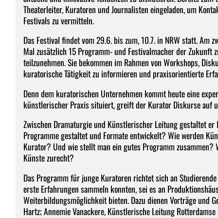
Theaterleiter, Kuratoren und Journalisten eingeladen, um Konta
Festivals zu vermitteln.
Das Festival findet vom 29.6. bis zum, 10.7. in NRW statt. Am
Mal zusätzlich 15 Programm- und Festivalmacher der Zukunft 
teilzunehmen. Sie bekommen im Rahmen von Workshops, Diskus
kuratorische Tätigkeit zu informieren und praxisorientierte Er
Denn dem kuratorischen Unternehmen kommt heute eine experim
künstlerischer Praxis situiert, greift der Kurator Diskurse au
Zwischen Dramaturgie und Künstlerischer Leitung gestaltet er 
Programme gestaltet und Formate entwickelt? Wie werden Küns
Kurator? Und wie stellt man ein gutes Programm zusammen? Wi
Künste zurecht?
Das Programm für junge Kuratoren richtet sich an Studierende
erste Erfahrungen sammeln konnten, sei es an Produktionshäuser
Weiterbildungsmöglichkeit bieten. Dazu dienen Vorträge und G
Hartz; Annemie Vanackere, Künstlerische Leitung Rotterdamse 