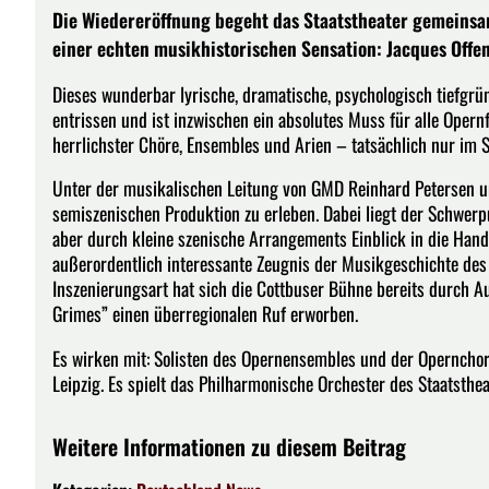
Die Wiedereröffnung begeht das Staatstheater gemeins
einer echten musikhistorischen Sensation: Jacques Offe
Dieses wunderbar lyrische, dramatische, psychologisch tiefgr
entrissen und ist inzwischen ein absolutes Muss für alle Opern
herrlichster Chöre, Ensembles und Arien – tatsächlich nur im S
Unter der musikalischen Leitung von GMD Reinhard Petersen und
semiszenischen Produktion zu erleben. Dabei liegt der Schwer
aber durch kleine szenische Arrangements Einblick in die Hand
außerordentlich interessante Zeugnis der Musikgeschichte des 
Inszenierungsart hat sich die Cottbuser Bühne bereits durch A
Grimes” einen überregionalen Ruf erworben.
Es wirken mit: Solisten des Opernensembles und der Opernchor
Leipzig. Es spielt das Philharmonische Orchester des Staatsthea
Weitere Informationen zu diesem Beitrag