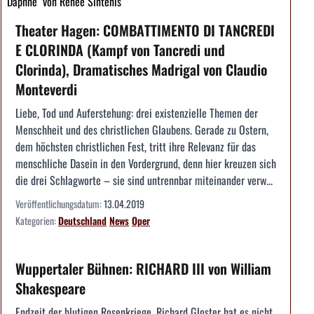
"Daphne" von Renée Sintenis
Theater Hagen: COMBATTIMENTO DI TANCREDI
E CLORINDA (Kampf von Tancredi und
Clorinda), Dramatisches Madrigal von Claudio
Monteverdi
Liebe, Tod und Auferstehung: drei existenzielle Themen der
Menschheit und des christlichen Glaubens. Gerade zu Ostern,
dem höchsten christlichen Fest, tritt ihre Relevanz für das
menschliche Dasein in den Vordergrund, denn hier kreuzen sich
die drei Schlagworte – sie sind untrennbar miteinander verw...
Veröffentlichungsdatum:
13.04.2019
Kategorien:
Deutschland
News
Oper
Wuppertaler Bühnen: RICHARD III von William
Shakespeare
Endzeit der blutigen Rosenkriege. Richard Gloster hat es nicht