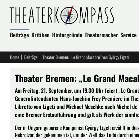
Beiträge
Kritiken
Hintergründe
Theatermacher
Service
Home
Beiträge
Theater Bremen: „Le Grand Macabre“ von György Ligeti
Theater Bremen: „Le Grand Macab
Am Freitag, 21. September, um 19.30 Uhr feiert „Le Gra
Generalintendanten Hans-Joachim Frey Premiere im Theat
Libretto von Ligeti und Michael Meschke nach Michel de
eine Bremer Erstaufführung und gilt als Werk der sinnli
Der in Ungarn geborene Komponist György Ligeti erzählt in di
Nekrotzar, der gekommen ist, um der Welt das Ende durch eine