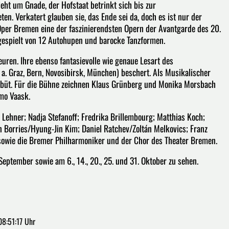
eht um Gnade, der Hofstaat betrinkt sich bis zur
en. Verkatert glauben sie, das Ende sei da, doch es ist nur der
 Oper Bremen eine der faszinierendsten Opern der Avantgarde des 20.
 gespielt von 12 Autohupen und barocke Tanzformen.
uren. Ihre ebenso fantasievolle wie genaue Lesart des
 a. Graz, Bern, Novosibirsk, München) beschert. Als Musikalischer
Debüt. Für die Bühne zeichnen Klaus Grünberg und Monika Morsbach
rmo Vaask.
 Lehner; Nadja Stefanoff; Fredrika Brillembourg; Matthias Koch;
 Borries/Hyung-Jin Kim; Daniel Ratchev/Zoltán Melkovics; Franz
sowie die Bremer Philharmoniker und der Chor des Theater Bremen.
 September sowie am 6., 14., 20., 25. und 31. Oktober zu sehen.
8:51:17 Uhr