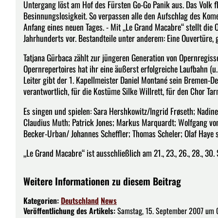
Untergang löst am Hof des Fürsten Go-Go Panik aus. Das Volk fl
Besinnungslosigkeit. So verpassen alle den Aufschlag des Komet
Anfang eines neuen Tages. - Mit „Le Grand Macabre“ stellt die
Jahrhunderts vor. Bestandteile unter anderem: Eine Ouvertüre,
Tatjana Gürbaca zählt zur jüngeren Generation von Opernregisse
Opernrepertoires hat ihr eine äußerst erfolgreiche Laufbahn (u.
Leiter gibt der 1. Kapellmeister Daniel Montané sein Bremen-
verantwortlich, für die Kostüme Silke Willrett, für den Chor Ta
Es singen und spielen: Sara Hershkowitz/Ingrid Frøseth; Nadine
Claudius Muth; Patrick Jones; Markus Marquardt; Wolfgang von
Becker-Urban/ Johannes Scheffler; Thomas Scheler; Olaf Haye 
„Le Grand Macabre“ ist ausschließlich am 21., 23., 26., 28., 30.
Weitere Informationen zu diesem Beitrag
Kategorien:
Deutschland
News
Veröffentlichung des Artikels:
Samstag, 15. September 2007 um 0