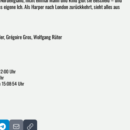
ch Nordengland, nicht einmal Mann und Kind gibt sie Bescheid – und
eigene Ich. Als Harper nach London zurückkehrt, sieht alles aus
xler, Grégoire Gros, Wolfgang Rüter
12:00 Uhr
Uhr
m 15:08:54 Uhr