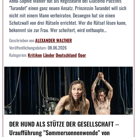
Anna-Sophie Mahler hat als Regisseurin bei Giacomo Puccinis
"Turandot" einen ganz neuen Ansatz. Prinzessin Turandot will sich
nicht mit einem Mann verheiraten. Deswegen hat sie einen
Schutzwall von drei Rätseln errichtet. Wer die Rätsel lösen kann,
bekommt sie zur Frau. Wer scheitert, wird enthaupte...
Geschrieben von
ALEXANDER WALTHER
Veröffentlichungsdatum:
08.06.2026
Kategorien:
Kritiken
Länder
Deutschland
Oper
DER HUND ALS STÜTZE DER GESELLSCHAFT --
Uraufführung "Sommersonnenwende" von