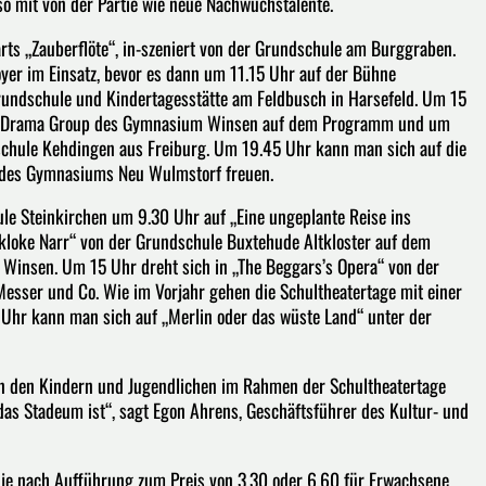
o mit von der Partie wie neue Nachwuchstalente.
ts „Zauberflöte“, in-szeniert von der Grundschule am Burggraben.
er im Einsatz, bevor es dann um 11.15 Uhr auf der Bühne
rundschule und Kindertagesstätte am Feldbusch in Harsefeld. Um 15
der Drama Group des Gymnasium Winsen auf dem Programm und um
schule Kehdingen aus Freiburg. Um 19.45 Uhr kann man sich auf die
G des Gymnasiums Neu Wulmstorf freuen.
ule Steinkirchen um 9.30 Uhr auf „Eine ungeplante Reise ins
kloke Narr“ von der Grundschule Buxtehude Altkloster auf dem
nsen. Um 15 Uhr dreht sich in „The Beggars’s Opera“ von der
sser und Co. Wie im Vorjahr gehen die Schultheatertage mit einer
Uhr kann man sich auf „Merlin oder das wüste Land“ unter der
en den Kindern und Jugendlichen im Rahmen der Schultheatertage
das Stadeum ist“, sagt Egon Ahrens, Geschäftsführer des Kultur- und
z je nach Aufführung zum Preis von 3,30 oder 6,60 für Erwachsene