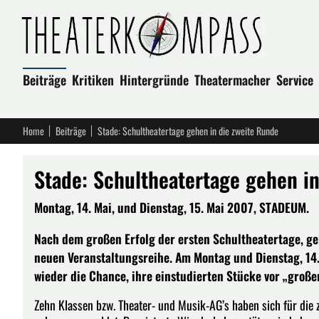
Beiträge
Kritiken
Hintergründe
Theatermacher
Service
Home
Beiträge
Stade: Schultheatertage gehen in die zweite Runde
Stade: Schultheatertage gehen i
Montag, 14. Mai, und Dienstag, 15. Mai 2007, STADEUM.
Nach dem großen Erfolg der ersten Schultheatertage, ge
neuen Veranstaltungsreihe. Am Montag und Dienstag, 14
wieder die Chance, ihre einstudierten Stücke vor „gro
Zehn Klassen bzw. Theater- und Musik-AG’s haben sich für die z