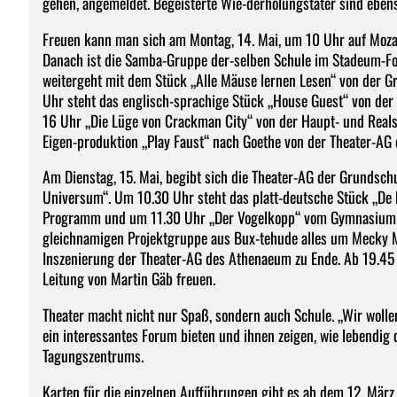
gehen, angemeldet. Begeisterte Wie-derholungstäter sind ebens
Freuen kann man sich am Montag, 14. Mai, um 10 Uhr auf Mozar
Danach ist die Samba-Gruppe der-selben Schule im Stadeum-Foy
weitergeht mit dem Stück „Alle Mäuse lernen Lesen“ von der G
Uhr steht das englisch-sprachige Stück „House Guest“ von 
16 Uhr „Die Lüge von Crackman City“ von der Haupt- und Real
Eigen-produktion „Play Faust“ nach Goethe von der Theater-A
Am Dienstag, 15. Mai, begibt sich die Theater-AG der Grundsch
Universum“. Um 10.30 Uhr steht das platt-deutsche Stück „De 
Programm und um 11.30 Uhr „Der Vogelkopp“ vom Gymnasium Wi
gleichnamigen Projektgruppe aus Bux-tehude alles um Mecky Me
Inszenierung der Theater-AG des Athenaeum zu Ende. Ab 19.45 
Leitung von Martin Gäb freuen.
Theater macht nicht nur Spaß, sondern auch Schule. „Wir woll
ein interessantes Forum bieten und ihnen zeigen, wie lebendig 
Tagungszentrums.
Karten für die einzelnen Aufführungen gibt es ab dem 12. Mär