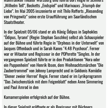
„Wilhelm Tell“, Becketts „Endspiel“ und Marivauxs „Triumph der
Liebe“. Im Mai 2005 inszenierte er mit Thilo Refferts „Riesending
von Pringewitz“ seine erste Uraufführung am Saarländischen
Staatstheater.
In der Spielzeit 05/06 stand er als König Ödipus in Sophokles
"Ödipus, Tyrann" (Regie: Stephan Suschke) selbst als Schauspieler
auf der Bühne und führte Regie in "Orpheus in der Unterwelt" von
Jacques Offenbach und in Sarah Kanes "4.48 Psychose". Ferner
war er Mitautor und Regisseur in der POPerette "Singles. In der
vergangenen Spielzeit führte er in den Produktionen "Nora oder
ein Puppenheim" von Henrik Ibsen, dem Weihnachtsmärchen "Die
Zaubertrommel" von Johnny Lamprecht und in Goldonis Komödie
"Diener zweier Herren" Regie. Ferner stand er im Lyrikprogramm
"Das Zwischenstück mit dem Feigenblatt" neben Anne Simmering
und Paul Amrod in den
Kamamerspielen erfolgreich auf der Bühne.
In dieser Spielzeit eröffnete er als Regisseur mit Büchners