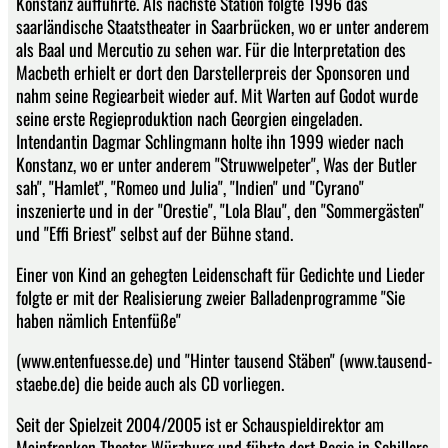
Konstanz aufführte. Als nächste Station folgte 1996 das
saarländische Staatstheater in Saarbrücken, wo er unter anderem
als Baal und Mercutio zu sehen war. Für die Interpretation des
Macbeth erhielt er dort den Darstellerpreis der Sponsoren und
nahm seine Regiearbeit wieder auf. Mit Warten auf Godot wurde
seine erste Regieproduktion nach Georgien eingeladen.
Intendantin Dagmar Schlingmann holte ihn 1999 wieder nach
Konstanz, wo er unter anderem "Struwwelpeter", Was der Butler
sah", "Hamlet", "Romeo und Julia", "Indien" und "Cyrano"
inszenierte und in der "Orestie", "Lola Blau", den "Sommergästen"
und "Effi Briest" selbst auf der Bühne stand.
Einer von Kind an gehegten Leidenschaft für Gedichte und Lieder
folgte er mit der Realisierung zweier Balladenprogramme "Sie
haben nämlich Entenfüße"
(www.entenfuesse.de) und "Hinter tausend Stäben" (www.tausend-
staebe.de) die beide auch als CD vorliegen.
Seit der Spielzeit 2004/2005 ist er Schauspieldirektor am
Mainfranken Theater Würzburg und führte dort Regie in Schillers