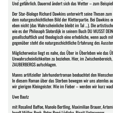
Und gefährlich. Dauernd ändert sich das Wetter – zum Beispiel
Der Star-Biologe Richard Dawkins unterwirft seine Thesen
dem naturgeschichtlichen Bild der Kletterpartie. Bei Dawkins e
eben nicht (das Wahrscheinliche bleibt im Tal …). Die artistisc
wie es der Philosoph Sloterdijk in seinem Buch DU MUSST DEI
gesellschaftlich und theologisch eine erhebliche, wenn auch mi
gegenüber steht die naturgeschichtliche Erfahrung des Ausste
Möglicherweise liegt es nahe, das Über in Überleben wie das 
Unwahrscheinlichkeiten zu beziehen. Hier, im Zwischenbereich,
ZAUBERBERGS aufschlagen.
Manns artifizieller Jahrhundertroman beobachtet den Mensche
In diesem Roman über das Sterben bewegen wir uns atemlos auf
wir gierigen Kleingeister. Wie im Fieber – werden wir kurz wac
Uwe Bautz
mit Rosalind Baffoe, Manolo Bertling, Maximilian Brauer, Arte
Ingolf Müller-Beck, Peter René Lüdicke, Birgit Unterweger