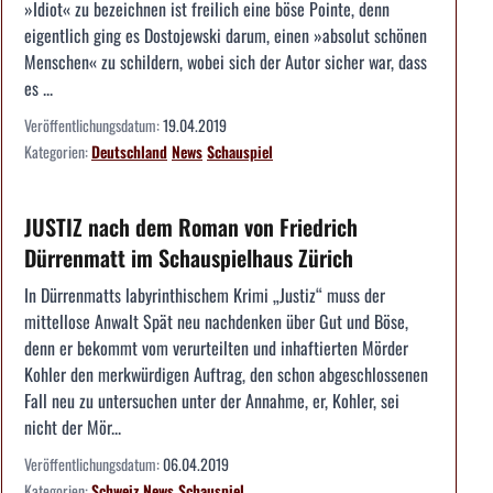
»Idiot« zu bezeichnen ist freilich eine böse Pointe, denn
eigentlich ging es Dostojewski darum, einen »absolut schönen
Menschen« zu schildern, wobei sich der Autor sicher war, dass
es ...
Veröffentlichungsdatum:
19.04.2019
Kategorien:
Deutschland
News
Schauspiel
JUSTIZ nach dem Roman von Friedrich
Dürrenmatt im Schauspielhaus Zürich
In Dürrenmatts labyrinthischem Krimi „Justiz“ muss der
mittellose Anwalt Spät neu nachdenken über Gut und Böse,
denn er bekommt vom verurteilten und inhaftierten Mörder
Kohler den merkwürdigen Auftrag, den schon abgeschlossenen
Fall neu zu untersuchen unter der Annahme, er, Kohler, sei
nicht der Mör...
Veröffentlichungsdatum:
06.04.2019
Kategorien:
Schweiz
News
Schauspiel