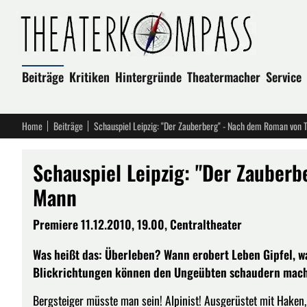
Beiträge
Kritiken
Hintergründe
Theatermacher
Service
Home
Beiträge
Schauspiel Leipzig: "Der Zauberberg" - Nach dem Roman von
Schauspiel Leipzig: "Der Zauber
Mann
Premiere 11.12.2010, 19.00, Centraltheater
Was heißt das: Überleben? Wann erobert Leben Gipfel, w
Blickrichtungen können den Ungeübten schaudern mac
Bergsteiger müsste man sein! Alpinist! Ausgerüstet mit Haken, S