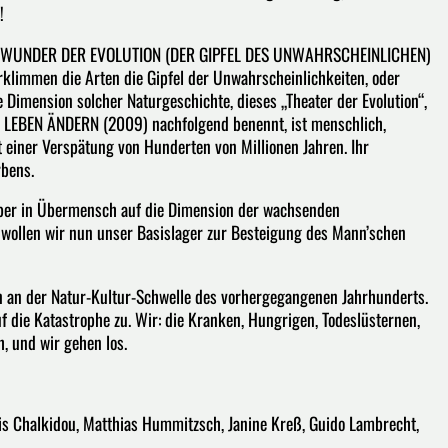
!
 zum WUNDER DER EVOLUTION (DER GIPFEL DES UNWAHRSCHEINLICHEN)
rklimmen die Arten die Gipfel der Unwahrscheinlichkeiten, oder
he Dimension solcher Naturgeschichte, dieses „Theater der Evolution“,
N LEBEN ÄNDERN (2009) nachfolgend benennt, ist menschlich,
t einer Verspätung von Hunderten von Millionen Jahren. Ihr
rbens.
Über in Übermensch auf die Dimension der wachsenden
 wollen wir nun unser Basislager zur Besteigung des Mann’schen
n an der Natur-Kultur-Schwelle des vorhergegangenen Jahrhunderts.
 die Katastrophe zu. Wir: die Kranken, Hungrigen, Todeslüsternen,
h, und wir gehen los.
mis Chalkidou, Matthias Hummitzsch, Janine Kreß, Guido Lambrecht,