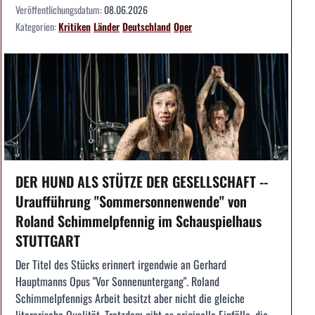
Veröffentlichungsdatum:
08.06.2026
Kategorien:
Kritiken
Länder
Deutschland
Oper
DER HUND ALS STÜTZE DER GESELLSCHAFT --
Uraufführung "Sommersonnenwende" von
Roland Schimmelpfennig im Schauspielhaus
STUTTGART
Der Titel des Stücks erinnert irgendwie an Gerhard
Hauptmanns Opus "Vor Sonnenuntergang". Roland
Schimmelpfennigs Arbeit besitzt aber nicht die gleiche
literarische Qualität. Trotzdem gibt es originelle Einfälle, die