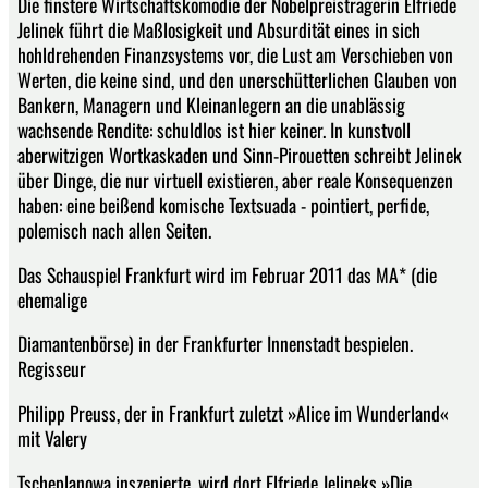
Die finstere Wirtschaftskomödie der Nobelpreisträgerin Elfriede
Jelinek führt die Maßlosigkeit und Absurdität eines in sich
hohldrehenden Finanzsystems vor, die Lust am Verschieben von
Werten, die keine sind, und den unerschütterlichen Glauben von
Bankern, Managern und Kleinanlegern an die unablässig
wachsende Rendite: schuldlos ist hier keiner. In kunstvoll
aberwitzigen Wortkaskaden und Sinn-Pirouetten schreibt Jelinek
über Dinge, die nur virtuell existieren, aber reale Konsequenzen
haben: eine beißend komische Textsuada - pointiert, perfide,
polemisch nach allen Seiten.
Das Schauspiel Frankfurt wird im Februar 2011 das MA* (die
ehemalige
Diamantenbörse) in der Frankfurter Innenstadt bespielen.
Regisseur
Philipp Preuss, der in Frankfurt zuletzt »Alice im Wunderland«
mit Valery
Tscheplanowa inszenierte, wird dort Elfriede Jelineks »Die