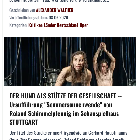
Geschrieben von
ALEXANDER WALTHER
Veröffentlichungsdatum:
08.06.2026
Kategorien:
Kritiken
Länder
Deutschland
Oper
DER HUND ALS STÜTZE DER GESELLSCHAFT --
Uraufführung "Sommersonnenwende" von
Roland Schimmelpfennig im Schauspielhaus
STUTTGART
Der Titel des Stücks erinnert irgendwie an Gerhard Hauptmanns
Opus "Vor Sonnenuntergang". Roland Schimmelpfennigs Arbeit