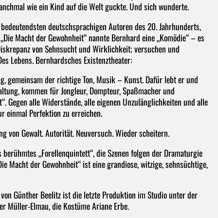
manchmal wie ein Kind auf die Welt guckte. Und sich wunderte.
 bedeutendsten deutschsprachigen Autoren des 20. Jahrhunderts,
 „Die Macht der Gewohnheit“ nannte Bernhard eine „Komödie“ – es
 Diskrepanz von Sehnsucht und Wirklichkeit; versuchen und
Des Lebens. Bernhardsches Existenztheater:
ung, gemeinsam der richtige Ton, Musik – Kunst. Dafür lebt er und
haltung, kommen für Jongleur, Dompteur, Spaßmacher und
t“. Gegen alle Widerstände, alle eigenen Unzulänglichkeiten und alle
ur einmal Perfektion zu erreichen.
ng von Gewalt. Autorität. Neuversuch. Wieder scheitern.
berühmtes „Forellenquintett“, die Szenen folgen der Dramaturgie
Die Macht der Gewohnheit“ ist eine grandiose, witzige, sehnsüchtige,
n Günther Beelitz ist die letzte Produktion im Studio unter der
er Müller-Elmau, die Kostüme Ariane Erbe.