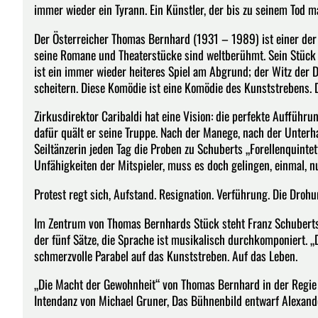
immer wieder ein Tyrann. Ein Künstler, der bis zu seinem Tod 
Der Österreicher Thomas Bernhard (1931 – 1989) ist einer der
seine Romane und Theaterstücke sind weltberühmt. Sein Stück
ist ein immer wieder heiteres Spiel am Abgrund; der Witz der
scheitern. Diese Komödie ist eine Komödie des Kunststrebens. 
Zirkusdirektor Caribaldi hat eine Vision: die perfekte Aufführ
dafür quält er seine Truppe. Nach der Manege, nach der Unter
Seiltänzerin jeden Tag die Proben zu Schuberts „Forellenquintet
Unfähigkeiten der Mitspieler, muss es doch gelingen, einmal, n
Protest regt sich, Aufstand. Resignation. Verführung. Die Drohu
Im Zentrum von Thomas Bernhards Stück steht Franz Schuberts 
der fünf Sätze, die Sprache ist musikalisch durchkomponiert. „
schmerzvolle Parabel auf das Kunststreben. Auf das Leben.
„Die Macht der Gewohnheit“ von Thomas Bernhard in der Regie vo
Intendanz von Michael Gruner, Das Bühnenbild entwarf Alexand