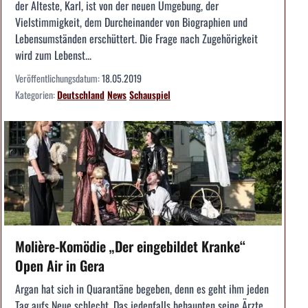
der Älteste, Karl, ist von der neuen Umgebung, der
Vielstimmigkeit, dem Durcheinander von Biographien und
Lebensumständen erschüttert. Die Frage nach Zugehörigkeit
wird zum Lebenst...
Veröffentlichungsdatum:
18.05.2019
Kategorien:
Deutschland
News
Schauspiel
Molière-Komödie „Der eingebildet Kranke“
Open Air in Gera
Argan hat sich in Quarantäne begeben, denn es geht ihm jeden
Tag aufs Neue schlecht. Das jedenfalls behaupten seine Ärzte,