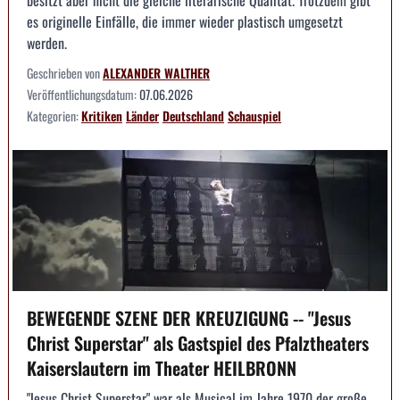
besitzt aber nicht die gleiche literarische Qualität. Trotzdem gibt
es originelle Einfälle, die immer wieder plastisch umgesetzt
werden.
Geschrieben von
ALEXANDER WALTHER
Veröffentlichungsdatum:
07.06.2026
Kategorien:
Kritiken
Länder
Deutschland
Schauspiel
BEWEGENDE SZENE DER KREUZIGUNG -- "Jesus
Christ Superstar" als Gastspiel des Pfalztheaters
Kaiserslautern im Theater HEILBRONN
"Jesus Christ Superstar" war als Musical im Jahre 1970 der große