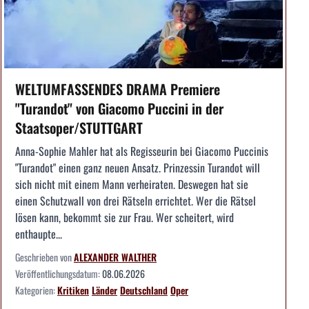
WELTUMFASSENDES DRAMA Premiere
"Turandot" von Giacomo Puccini in der
Staatsoper/STUTTGART
Anna-Sophie Mahler hat als Regisseurin bei Giacomo Puccinis
"Turandot" einen ganz neuen Ansatz. Prinzessin Turandot will
sich nicht mit einem Mann verheiraten. Deswegen hat sie
einen Schutzwall von drei Rätseln errichtet. Wer die Rätsel
lösen kann, bekommt sie zur Frau. Wer scheitert, wird
enthaupte...
Geschrieben von
ALEXANDER WALTHER
Veröffentlichungsdatum:
08.06.2026
Kategorien:
Kritiken
Länder
Deutschland
Oper