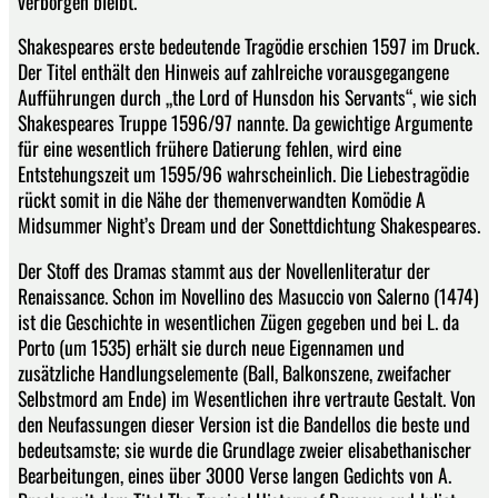
verborgen bleibt.
Shakespeares erste bedeutende Tragödie erschien 1597 im Druck.
Der Titel enthält den Hinweis auf zahlreiche vorausgegangene
Aufführungen durch „the Lord of Hunsdon his Servants“, wie sich
Shakespeares Truppe 1596/97 nannte. Da gewichtige Argumente
für eine wesentlich frühere Datierung fehlen, wird eine
Entstehungszeit um 1595/96 wahrscheinlich. Die Liebestragödie
rückt somit in die Nähe der themenverwandten Komödie A
Midsummer Night’s Dream und der Sonettdichtung Shakespeares.
Der Stoff des Dramas stammt aus der Novellenliteratur der
Renaissance. Schon im Novellino des Masuccio von Salerno (1474)
ist die Geschichte in wesentlichen Zügen gegeben und bei L. da
Porto (um 1535) erhält sie durch neue Eigennamen und
zusätzliche Handlungselemente (Ball, Balkonszene, zweifacher
Selbstmord am Ende) im Wesentlichen ihre vertraute Gestalt. Von
den Neufassungen dieser Version ist die Bandellos die beste und
bedeutsamste; sie wurde die Grundlage zweier elisabethanischer
Bearbeitungen, eines über 3000 Verse langen Gedichts von A.