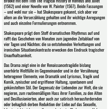
Brooke mit dem Titel The Tragical History of Romeus and Juliet
(1562) und einer Novelle von W. Painter (1567). Beide Fassungen
– und wohl nur sie – hat Shakespeare gekannt, sich aber vor
allem an die Verserzählung gehalten und ihr wichtige Anregungen
und auch einzelne Formulierungen entnommen.
Shakespeare prägt dem Stoff dramatischen Rhythmus auf und
rafft das Geschehen von Monaten zum jagenden Zeitablauf von
vier Tagen und Nächten; die so entstehenden Verkettungen und
ironischen Situationskontraste erwecken den Eindruck tragischer
Unaufhaltsamkeit.
Das Drama zeigt eine in der Renaissancetragödie bislang
unerhörte Weltfülle im Gegeneinander und in der Versöhnung
heterogener Elemente, von Dramatik und Lyrismus, Tragik und
Komik, zynischer und ergriffener Haltung, spontanem und
gekünsteltem Stil. Der Gegensatz der Liebenden zur Welt, die sie
negieren, zum routinemäßigen Hass ihrer Familien, zu den Alten
und Desillusionierten, aber auch zur satirisch herausfordernden
oder behaglich derben Reduktion der Liebe auf das Sexuelle,