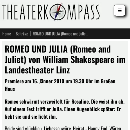
☰
Home
Beiträge
ROMEO UND JULIA (Romeo and Juliet) von William Shakespeare im Landestheater Linz
ROMEO UND JULIA (Romeo and
Juliet) von William Shakespeare im
Landestheater Linz
Premiere am 16. Jänner 2010 um 19.30 Uhr im Großen
Haus
Romeo schwärmt verzweifelt für Rosaline. Die weist ihn ab.
Auf einem Fest trifft er Julia. Einen Augenblick später: Er
liebt sie und sie liebt ihn.
Beide sind glücklich. Liebesschwüre, Heirat - Happy End. Wären