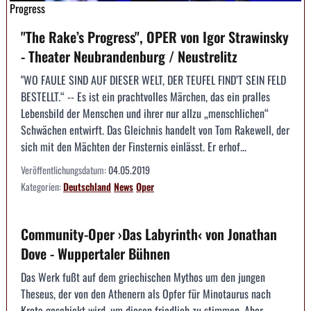
Progress
"The Rake’s Progress", OPER von Igor Strawinsky
- Theater Neubrandenburg / Neustrelitz
"WO FAULE SIND AUF DIESER WELT, DER TEUFEL FIND’T SEIN FELD
BESTELLT.“ -- Es ist ein prachtvolles Märchen, das ein pralles
Lebensbild der Menschen und ihrer nur allzu „menschlichen“
Schwächen entwirft. Das Gleichnis handelt von Tom Rakewell, der
sich mit den Mächten der Finsternis einlässt. Er erhof...
Veröffentlichungsdatum:
04.05.2019
Kategorien:
Deutschland
News
Oper
Community-Oper ›Das Labyrinth‹ von Jonathan
Dove - Wuppertaler Bühnen
Das Werk fußt auf dem griechischen Mythos um den jungen
Theseus, der von den Athenern als Opfer für Minotaurus nach
Kreta geschickt wird, um diesen friedlich zu stimmen. Aber