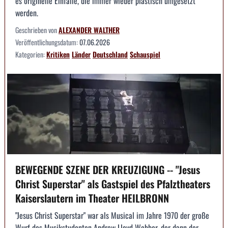
es originelle Einfälle, die immer wieder plastisch umgesetzt
werden.
Geschrieben von
ALEXANDER WALTHER
Veröffentlichungsdatum:
07.06.2026
Kategorien:
Kritiken
Länder
Deutschland
Schauspiel
BEWEGENDE SZENE DER KREUZIGUNG -- "Jesus
Christ Superstar" als Gastspiel des Pfalztheaters
Kaiserslautern im Theater HEILBRONN
"Jesus Christ Superstar" war als Musical im Jahre 1970 der große
Wurf des Musikstudenten Andrew Lloyd Webber, der dann der