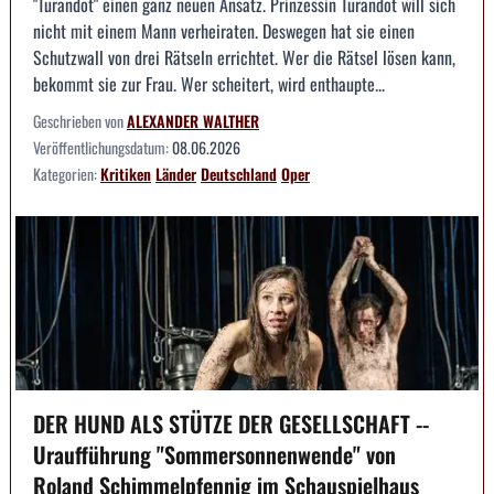
"Turandot" einen ganz neuen Ansatz. Prinzessin Turandot will sich
nicht mit einem Mann verheiraten. Deswegen hat sie einen
Schutzwall von drei Rätseln errichtet. Wer die Rätsel lösen kann,
bekommt sie zur Frau. Wer scheitert, wird enthaupte...
Geschrieben von
ALEXANDER WALTHER
Veröffentlichungsdatum:
08.06.2026
Kategorien:
Kritiken
Länder
Deutschland
Oper
DER HUND ALS STÜTZE DER GESELLSCHAFT --
Uraufführung "Sommersonnenwende" von
Roland Schimmelpfennig im Schauspielhaus