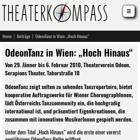
☰
Home
Beiträge
OdeonTanz in Wien: „Hoch Hinaus“
OdeonTanz in Wien: „Hoch Hinaus“
Von 29. Jänner bis 6. Februar 2010, Theaterverein Odeon,
Serapions Theater, Taborstraße 10
OdeonTanz zeigt selten zu sehendes Tanzrepertoire, bietet
kooperative Auftragswerke für Wiener ChoreographInnen,
lädt Österreichs Tanzcommunity ein, die hochgradig
international ist, und präsentiert Eigenkreationen, die
zusammen mit innovativen MusikerInnen gespielt werden.
Unter dem Titel „Hoch Hinaus“ wird die erste einer vorerst
zweijährigen OdeonTanz-Reihe eröffnet.