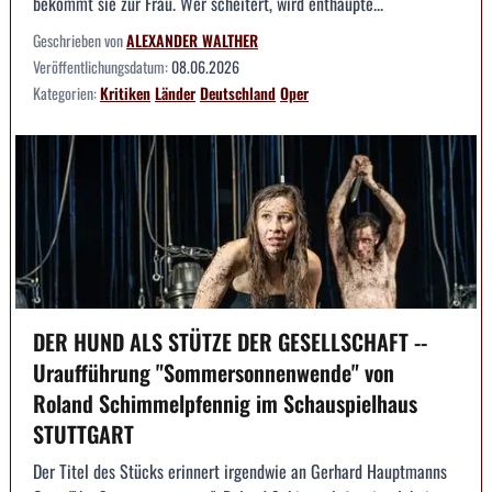
bekommt sie zur Frau. Wer scheitert, wird enthaupte...
Geschrieben von
ALEXANDER WALTHER
Veröffentlichungsdatum:
08.06.2026
Kategorien:
Kritiken
Länder
Deutschland
Oper
DER HUND ALS STÜTZE DER GESELLSCHAFT --
Uraufführung "Sommersonnenwende" von
Roland Schimmelpfennig im Schauspielhaus
STUTTGART
Der Titel des Stücks erinnert irgendwie an Gerhard Hauptmanns