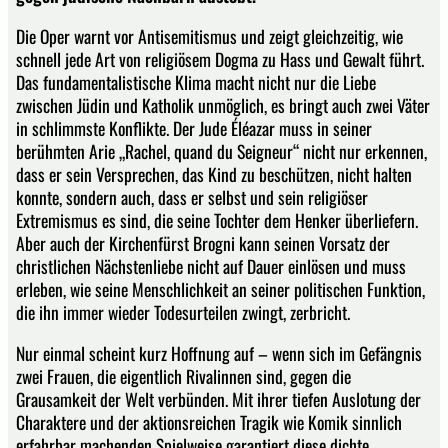
Die Oper warnt vor Antisemitismus und zeigt gleichzeitig, wie
schnell jede Art von religiösem Dogma zu Hass und Gewalt führt.
Das fundamentalistische Klima macht nicht nur die Liebe
zwischen Jüdin und Katholik unmöglich, es bringt auch zwei Väter
in schlimmste Konflikte. Der Jude Éléazar muss in seiner
berühmten Arie „Rachel, quand du Seigneur“ nicht nur erkennen,
dass er sein Versprechen, das Kind zu beschützen, nicht halten
konnte, sondern auch, dass er selbst und sein religiöser
Extremismus es sind, die seine Tochter dem Henker überliefern.
Aber auch der Kirchenfürst Brogni kann seinen Vorsatz der
christlichen Nächstenliebe nicht auf Dauer einlösen und muss
erleben, wie seine Menschlichkeit an seiner politischen Funktion,
die ihn immer wieder Todesurteilen zwingt, zerbricht.
Nur einmal scheint kurz Hoffnung auf – wenn sich im Gefängnis
zwei Frauen, die eigentlich Rivalinnen sind, gegen die
Grausamkeit der Welt verbünden. Mit ihrer tiefen Auslotung der
Charaktere und der aktionsreichen Tragik wie Komik sinnlich
erfahrbar machenden Spielweise garantiert diese dichte