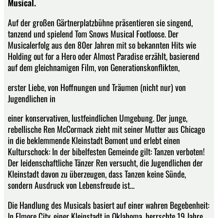
Musical.
Auf der großen Gärtnerplatzbühne präsentieren sie singend,
tanzend und spielend Tom Snows Musical Footloose. Der
Musicalerfolg aus den 80er Jahren mit so bekannten Hits wie
Holding out for a Hero oder Almost Paradise erzählt, basierend
auf dem gleichnamigen Film, von Generationskonflikten,
erster Liebe, von Hoffnungen und Träumen (nicht nur) von
Jugendlichen in
einer konservativen, lustfeindlichen Umgebung. Der junge,
rebellische Ren McCormack zieht mit seiner Mutter aus Chicago
in die beklemmende Kleinstadt Bomont und erlebt einen
Kulturschock: In der bibelfesten Gemeinde gilt: Tanzen verboten!
Der leidenschaftliche Tänzer Ren versucht, die Jugendlichen der
Kleinstadt davon zu überzeugen, dass Tanzen keine Sünde,
sondern Ausdruck von Lebensfreude ist…
Die Handlung des Musicals basiert auf einer wahren Begebenheit:
In Elmore City, einer Kleinstadt in Oklahoma, herrschte 19 Jahre