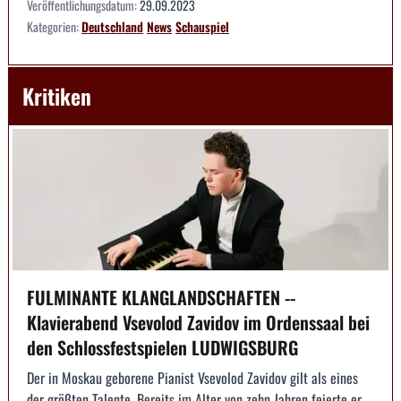
Veröffentlichungsdatum:
29.09.2023
Kategorien:
Deutschland
News
Schauspiel
Kritiken
FULMINANTE KLANGLANDSCHAFTEN --
Klavierabend Vsevolod Zavidov im Ordenssaal bei
den Schlossfestspielen LUDWIGSBURG
Der in Moskau geborene Pianist Vsevolod Zavidov gilt als eines
der größten Talente. Bereits im Alter von zehn Jahren feierte er