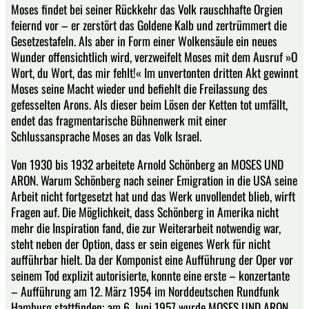
Moses findet bei seiner Rückkehr das Volk rauschhafte Orgien
feiernd vor – er zerstört das Goldene Kalb und zertrümmert die
Gesetzestafeln. Als aber in Form einer Wolkensäule ein neues
Wunder offensichtlich wird, verzweifelt Moses mit dem Ausruf »O
Wort, du Wort, das mir fehlt!« Im unvertonten dritten Akt gewinnt
Moses seine Macht wieder und befiehlt die Freilassung des
gefesselten Arons. Als dieser beim Lösen der Ketten tot umfällt,
endet das fragmentarische Bühnenwerk mit einer
Schlussansprache Moses an das Volk Israel.
Von 1930 bis 1932 arbeitete Arnold Schönberg an MOSES UND
ARON. Warum Schönberg nach seiner Emigration in die USA seine
Arbeit nicht fortgesetzt hat und das Werk unvollendet blieb, wirft
Fragen auf. Die Möglichkeit, dass Schönberg in Amerika nicht
mehr die Inspiration fand, die zur Weiterarbeit notwendig war,
steht neben der Option, dass er sein eigenes Werk für nicht
aufführbar hielt. Da der Komponist eine Aufführung der Oper vor
seinem Tod explizit autorisierte, konnte eine erste – konzertante
– Aufführung am 12. März 1954 im Norddeutschen Rundfunk
Hamburg stattfinden; am 6. Juni 1957 wurde MOSES UND ARON