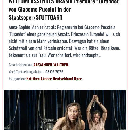
WELTUMFASSENDES DRAMA Premiere "Turandot"
von Giacomo Puccini in der
Staatsoper/STUTTGART
Anna-Sophie Mahler hat als Regisseurin bei Giacomo Puccinis
"Turandot" einen ganz neuen Ansatz. Prinzessin Turandot will sich
nicht mit einem Mann verheiraten. Deswegen hat sie einen
Schutzwall von drei Rätseln errichtet. Wer die Rätsel lösen kann,
bekommt sie zur Frau. Wer scheitert, wird enthaupte...
Geschrieben von
ALEXANDER WALTHER
Veröffentlichungsdatum:
08.06.2026
Kategorien:
Kritiken
Länder
Deutschland
Oper