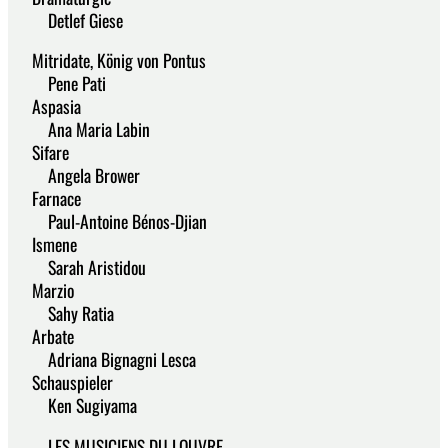
Detlef Giese
Mitridate, König von Pontus
Pene Pati
Aspasia
Ana Maria Labin
Sifare
Angela Brower
Farnace
Paul-Antoine Bénos-Djian
Ismene
Sarah Aristidou
Marzio
Sahy Ratia
Arbate
Adriana Bignagni Lesca
Schauspieler
Ken Sugiyama
LES MUSICIENS DU LOUVRE