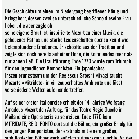
Die Geschichte um einen im Niedergang begriffenen König und
Kriegsherr, dessen zwei so unterschiedliche Söhne dieselbe Frau
lieben, die aber zugleich
seine eigene Braut ist, inspirierte Mozart zu einer Musik, die
gehobenes Pathos und starke Leidenschaften ebenso kennt wie
tiefempfundene Emotionen. Er schöpfte aus der Tradition und
zeigte sich doch bereits auf einer Höhe, die Kommendes mehr als
nur ahnen ließ. Die Uraufführung Ende 1770 wurde zum Triumph
für den jugendlichen Komponisten. Ein japanisches
Inszenierungsteam um den Regisseur Satoshi Miyagi taucht
Mozarts »Mitridate« in ein zauberhaftes Ambiente und lässt
verschiedene Welten aufeinandertreffen.
Auf seiner ersten Italienreise erhielt der 14-jährige Wolfgang
Amadeus Mozart den Auftrag, für das Teatro Regio Ducale in
Mailand eine Opera seria zu schreiben. Ende 1770 kam
MITRIDATE, RE DI PONTO dort auf die Bühne, ein großer Erfolg für
den jungen Komponisten, der erstmals mit einem großen,
ambitionierten Bühnenwerk auf sich aufmerksam machte. An der