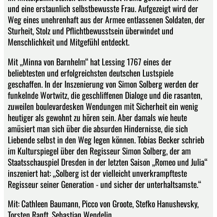
und eine erstaunlich selbstbewusste Frau. Aufgezeigt wird der
Weg eines unehrenhaft aus der Armee entlassenen Soldaten, der
Sturheit, Stolz und Pflichtbewusstsein überwindet und
Menschlichkeit und Mitgefühl entdeckt.
Mit „Minna von Barnhelm“ hat Lessing 1767 eines der
beliebtesten und erfolgreichsten deutschen Lustspiele
geschaffen. In der Inszenierung von Simon Solberg werden der
funkelnde Wortwitz, die geschliffenen Dialoge und die rasanten,
zuweilen boulevardesken Wendungen mit Sicherheit ein wenig
heutiger als gewohnt zu hören sein. Aber damals wie heute
amüsiert man sich über die absurden Hindernisse, die sich
Liebende selbst in den Weg legen können. Tobias Becker schrieb
im Kulturspiegel über den Regisseur Simon Solberg, der am
Staatsschauspiel Dresden in der letzten Saison „Romeo und Julia“
inszeniert hat: „Solberg ist der vielleicht unverkrampfteste
Regisseur seiner Generation - und sicher der unterhaltsamste.“
Mit: Cathleen Baumann, Picco von Groote, Stefko Hanushevsky,
Torsten Ranft, Sebastian Wendelin