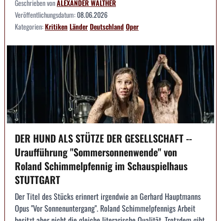
Geschrieben von
ALEXANDER WALTHER
Veröffentlichungsdatum:
08.06.2026
Kategorien:
Kritiken
Länder
Deutschland
Oper
DER HUND ALS STÜTZE DER GESELLSCHAFT --
Uraufführung "Sommersonnenwende" von
Roland Schimmelpfennig im Schauspielhaus
STUTTGART
Der Titel des Stücks erinnert irgendwie an Gerhard Hauptmanns
Opus "Vor Sonnenuntergang". Roland Schimmelpfennigs Arbeit
besitzt aber nicht die gleiche literarische Qualität. Trotzdem gibt