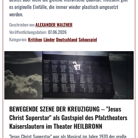
es originelle Einfälle, die immer wieder plastisch umgesetzt
werden.
Geschrieben von
ALEXANDER WALTHER
Veröffentlichungsdatum:
07.06.2026
Kategorien:
Kritiken
Länder
Deutschland
Schauspiel
BEWEGENDE SZENE DER KREUZIGUNG -- "Jesus
Christ Superstar" als Gastspiel des Pfalztheaters
Kaiserslautern im Theater HEILBRONN
"Jesus Christ Superstar" war als Musical im Jahre 1970 der große