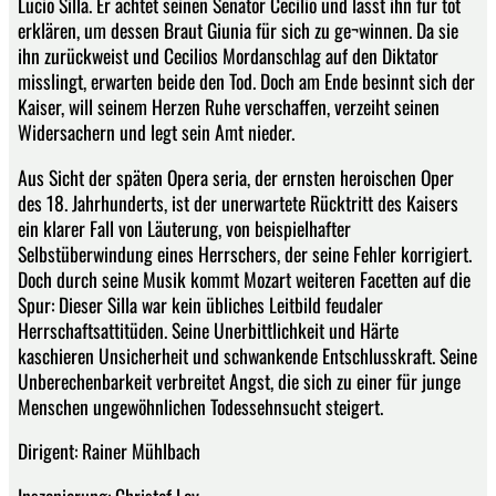
Lucio Silla. Er ächtet seinen Senator Cecilio und lässt ihn für tot
erklären, um dessen Braut Giunia für sich zu ge¬winnen. Da sie
ihn zurückweist und Cecilios Mordanschlag auf den Diktator
misslingt, erwarten beide den Tod. Doch am Ende besinnt sich der
Kaiser, will seinem Herzen Ruhe verschaffen, verzeiht seinen
Widersachern und legt sein Amt nieder.
Aus Sicht der späten Opera seria, der ernsten heroischen Oper
des 18. Jahrhunderts, ist der unerwartete Rücktritt des Kaisers
ein klarer Fall von Läuterung, von beispielhafter
Selbstüberwindung eines Herrschers, der seine Fehler korrigiert.
Doch durch seine Musik kommt Mozart weiteren Facetten auf die
Spur: Dieser Silla war kein übliches Leitbild feudaler
Herrschaftsattitüden. Seine Unerbittlichkeit und Härte
kaschieren Unsicherheit und schwankende Entschlusskraft. Seine
Unberechenbarkeit verbreitet Angst, die sich zu einer für junge
Menschen ungewöhnlichen Todessehnsucht steigert.
Dirigent: Rainer Mühlbach
Inszenierung: Christof Loy