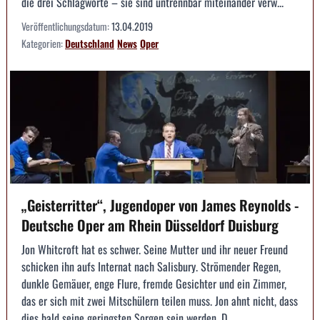
die drei Schlagworte – sie sind untrennbar miteinander verw...
Veröffentlichungsdatum:
13.04.2019
Kategorien:
Deutschland
News
Oper
„Geisterritter“, Jugendoper von James Reynolds -
Deutsche Oper am Rhein Düsseldorf Duisburg
Jon Whitcroft hat es schwer. Seine Mutter und ihr neuer Freund
schicken ihn aufs Internat nach Salisbury. Strömender Regen,
dunkle Gemäuer, enge Flure, fremde Gesichter und ein Zimmer,
das er sich mit zwei Mitschülern teilen muss. Jon ahnt nicht, dass
dies bald seine geringsten Sorgen sein werden. D...