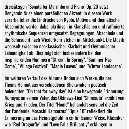
dreisätzigen "Sonata for Marimba and Piano" Op. 20 setzt
Benyamin Nuss einen persönlichen Akzent. In diesem Werk
verarbeitet er die Eindrücke von Kyoto. Motive und thematische
Abschnitte werden dabei akribisch in Klangflächen und raffinierte
rhythmische Sequenzen umgesetzt. Begegnungen, Abschiede und
die Sehnsucht nach Wiederkehr stehen im Mittelpunkt. Die Musik
wechselt zwischen neoklassischer Klarheit und rhythmischer
Lebendigkeit ab. Dies zeigt sich insbesondere bei den
inspirierenden Nummern "Stream In Spring", "Summer Has
Come", "Village Festival", "Maple Leaves" und "Winter Landscape".
Im weiteren Verlauf des Albums finden sich Werke, die das
Thema Heimat aus verschiedenen Blickwinkeln poetisch
beleuchten. "On that far away day" ist eine bewegende Erinnerung
Nunoyas an seinen Vater, das Okinawa-Lied "Shimauta" erzählt von
Krieg und Frieden. Der Titel "Home" behandelt sensibel die Zeit
der Pandemie. Masashi Hamauzus' "Opus 10" reflektiert die
Erinnerung an das Heimatgefühl in einfühlsamer Weise. Klassiker
wie "Red Dragonfly" und "Love Falls Brilliantly" erklingen in