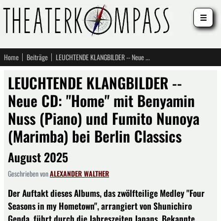
☰
Home
Beiträge
LEUCHTENDE KLANGBILDER -- Neue CD: "Home" mit Benyamin Nuss (Piano) und Fumito Nunoya (Marimba) bei Berlin Classics
LEUCHTENDE KLANGBILDER --
Neue CD: "Home" mit Benyamin
Nuss (Piano) und Fumito Nunoya
(Marimba) bei Berlin Classics
August 2025
Geschrieben von
ALEXANDER WALTHER
Der Auftakt dieses Albums, das zwölfteilige Medley "Four
Seasons in my Hometown", arrangiert von Shunichiro
Genda, führt durch die Jahreszeiten Japans. Bekannte