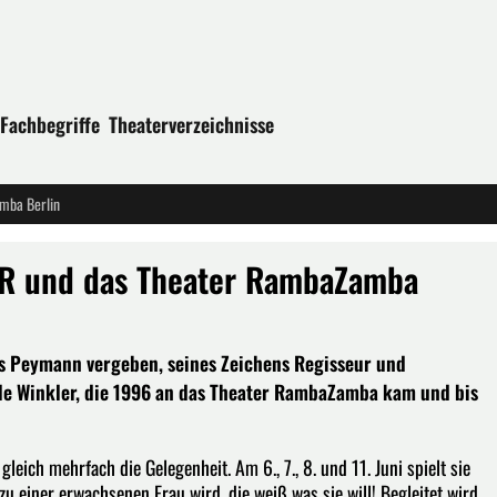
Fachbegriffe
Theaterverzeichnisse
mba Berlin
R und das Theater RambaZamba
us Peymann vergeben, seines Zeichens Regisseur und
le Winkler, die 1996 an das Theater RambaZamba kam und bis
eich mehrfach die Gelegenheit. Am 6., 7., 8. und 11. Juni spielt sie
u einer erwachsenen Frau wird, die weiß was sie will! Begleitet wird