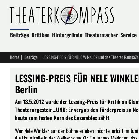
Beiträge
Kritiken
Hintergründe
Theatermacher
Service
Home
Beiträge
LESSING-PREIS FÜR NELE WINKLER und das Theater RambaZa
LESSING-PREIS FÜR NELE WINKLE
Berlin
Am 13.5.2012 wurde der Lessing-Preis für Kritik an Cla
Theaterurgestein…UND: Er vergab den Förderpreis an Ne
heute zum festen Kern des Ensembles zählt.
Wer Nele Winkler auf der Bühne erleben möchte, erhält im Juni gl
die Hauptrolle in der Weiberrevue XL: Ein junges Mädchen, das z