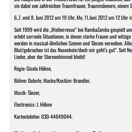
sie dabei von zahlreichen Traumfrauen, Traummännern, einem S
6.,7. und 8. Juni 2012 um 19 Uhr, Mo, 11.Juni 2012 um 12 Uhr in
Seit 1999 wird die „Weiberrevue“ bei RambaZamba gespielt und 
erlebt surreale Situationen, in denen starke Frauen und witzi
werden in musical-ähnlichen Szenen und Tänzen verwoben. Alles
Blut/gebrochen ist das Nasenbein/doch mir geht’s gut“. Seit 
Lieder, aber der Sternenhimmel bleibt!
Regie: Gisela Höhne,
Bühne: Dubufe, Maske/Kostüm: Brandler,
Musik: Tänzer,
Electronics: J. Höhne
Kartentelefon: 030-44049044.